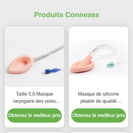
Produits Connexes
Taille 5.0 Masque
Masque de silicone
laryngaire des voies
jetable de qualité
respiratoires des voies
médicale pour le larynx
Obtenez le meilleur prix
respiratoires du tube
Obtenez le meilleur prix
Intubation Tubes LMA
laryngaire Silicone pour
usage adulte