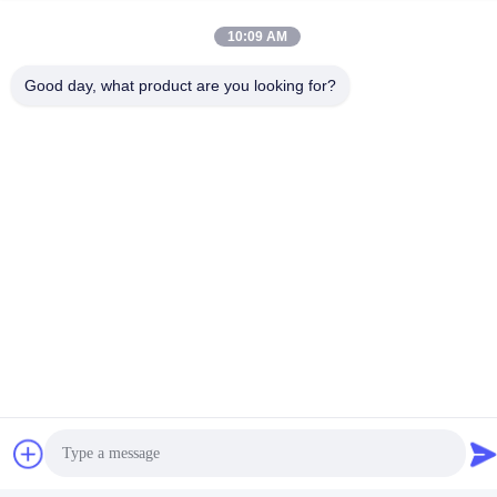
E-mail
10:09 AM
irina@mcreatmedical.com
Good day, what product are you looking for?
Temps de travail
8:30-18:00
Notre adresse
Adresse
3e étage, B15 Huachuang Zone industrielle, Jinshan Cun, ville de
Shiji, district de Panyu, Guangzhou, Guangdong Chine
Télégramme
86-020-3156-0583
Chine Bonne qualité Système d'aspiration fermé Le fournisseur.