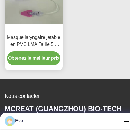
Masque laryngaire jetable
en PVC LMA Taille 5.0
Intubation avec barre
Obtenez le meilleur prix
pour usage adulte
Nous contacter
MCREAT (GUANGZHOU) BIO-TECH
CO.,LTD
Eva