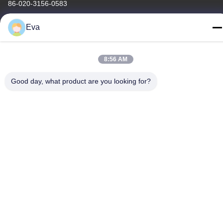
86-020-3156-0583
Eva
8:56 AM
Chine Bonne qualité Système d'aspiration fermé Le fournisseur.
-2026 MCREAT (GUANGZHOU) BIO-TECH CO.,LTD Tous les
Good day, what product are you looking for?
droits réservés.
Politique de confidentialité
|
Plan du site