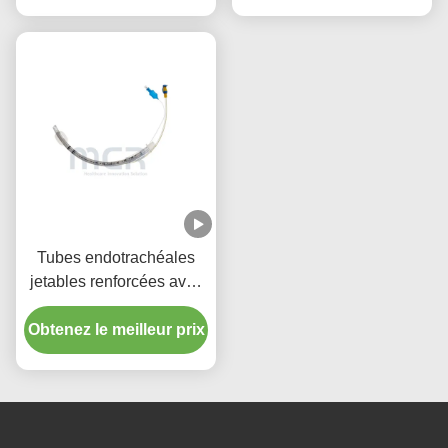
qualité de cinq ans
Tubes endotrachéales
jetables renforcées avec
port d'aspiration micro-
Obtenez le meilleur prix
mince menotté en PU