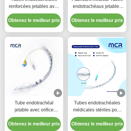
renforcées jetables avec
endotrachéaux jetables
port d'aspiration pour la
renforcés sans DEHP
Obtenez le meilleur prix
prévention de la VAP
Obtenez le meilleur prix
Tube endotrachéal
Tubes endotrachéales
jetable avec orifice
médicales stériles pour
d'aspiration - PVC
toutes les tailles avec CE
Obtenez le meilleur prix
transparent sans DEHP
Obtenez le meilleur prix
ISO
pour une garantie de