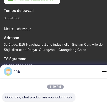
Temps de travail
8:30-18:00
Notre adresse
Adresse
3e étage, B15 Huachuang Zone industrielle, Jinshan Cun, ville de
Shiji, district de Panyu, Guangzhou, Guangdong Chine
Télégramme
86-020-3156-0583
Irina
8:49 PM
Chine Bonne qualité Système d'aspiration fermé Le fournisseur.
Good day, what product are you looking for?
-2026 MCREAT (GUANGZHOU) BIO-TECH CO.,LTD Tous les
droits réservés.