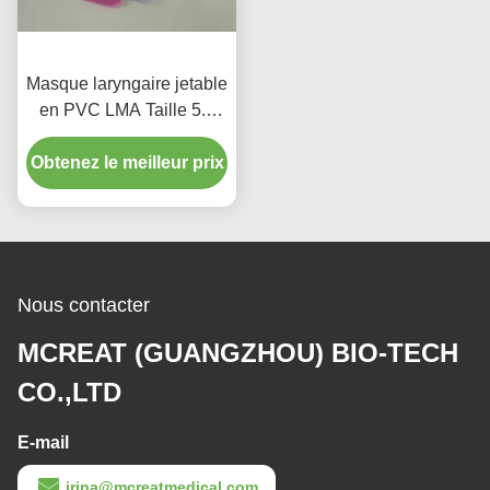
Masque laryngaire jetable
en PVC LMA Taille 5.0
Intubation avec barre
Obtenez le meilleur prix
pour usage adulte
Nous contacter
MCREAT (GUANGZHOU) BIO-TECH
CO.,LTD
E-mail
irina@mcreatmedical.com