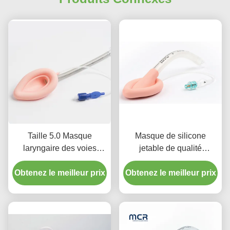
Taille 5.0 Masque
Masque de silicone
laryngaire des voies
jetable de qualité
respiratoires des voies
médicale pour le larynx
Obtenez le meilleur prix
respiratoires du tube
Obtenez le meilleur prix
Intubation Tubes LMA
laryngaire Silicone pour
usage adulte