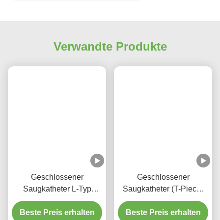
Verwandte Produkte
Geschlossener
Geschlossener
Saugkatheter L-Typ
Saugkatheter (T-Piece)
Automatisches Spülen
automatische Spülung
Beste Preis erhalten
10fr 72h Doppel
Beste Preis erhalten
72H für Erwachsene