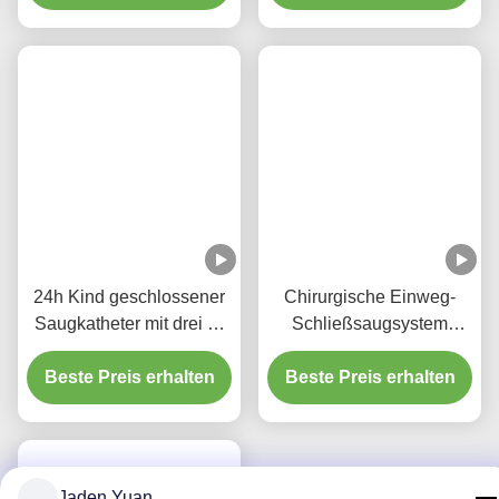
drehbarer Ellbogen für
das Krankenhaus
24h Kind geschlossener
Chirurgische Einweg-
Saugkatheter mit drei Y-
Schließsaugsystem
Piece-Konnektoren
Neugeborene/Pädiatrie-
Beste Preis erhalten
Beste Preis erhalten
Elbkäcke
Jaden Yuan