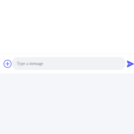
72H CSC 일회용 의료용
품
가장 좋은 가격 을 구하라
저희와 연락
MCREAT (GUANGZHOU) BIO-TECH
CO.,LTD
이메일
Photo
irina@mcreatmedical.com
Video Call
일 시간
Audio Call
8:30-18:00