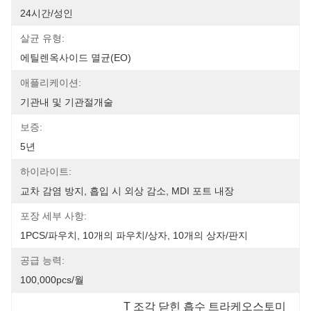
24시간/성인
살균 유형:
에틸렌옥사이드 멸균(EO)
애플리케이션:
기관내 및 기관절개술
보증:
5년
하이라이트:
교차 감염 방지, 흡입 시 외상 감소, MDI 포트 내장
포장 세부 사항:
1PCS/파우치, 10개의 파우치/상자, 10개의 상자/판지
공급 능력:
100,000pcs/월
T 조각 닫힌 흡수 트라케오스토미 