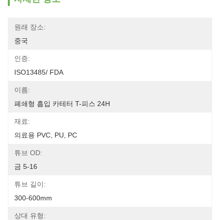
원래 장소:
중국
인증:
ISO13485/ FDA
이름:
폐쇄형 흡입 카테터 T-피스 24H
재료:
의료용 PVC, PU, ​​PC
튜브 OD:
금 5-16
튜브 길이:
300-600mm
상대 유형: