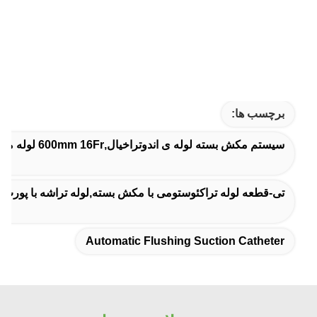
برچسب ها:
سیستم مکش بسته لوله ی اندوتراخیال,600mm 16Fr لوله مکش بسته,کاتتر مکش اتوماتیک
تی-قطعه لوله تراکئوستومی با مکش بسته,لوله تراشه با پورت MDI,سیستم مکش بسته 24 ساعته
Automatic Flushing Suction Catheter