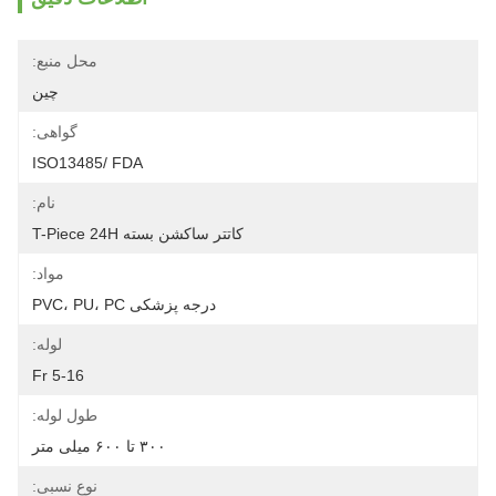
محل منبع:
چین
گواهی:
ISO13485/ FDA
نام:
کاتتر ساکشن بسته T-Piece 24H
مواد:
درجه پزشکی PVC، PU، PC
لوله:
5-16 Fr
طول لوله:
۳۰۰ تا ۶۰۰ میلی متر
نوع نسبی: