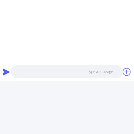
سیستم مکش بسته کودک
نوع 72H CSC لوازم
پزشکی یکبار مصرف
بهترین قیمت رو بدست بیار
با ما تماس بگیرید
MCREAT (GUANGZHOU) BIO-TECH
Photo
CO.,LTD
Video Call
ایمیل
Audio Call