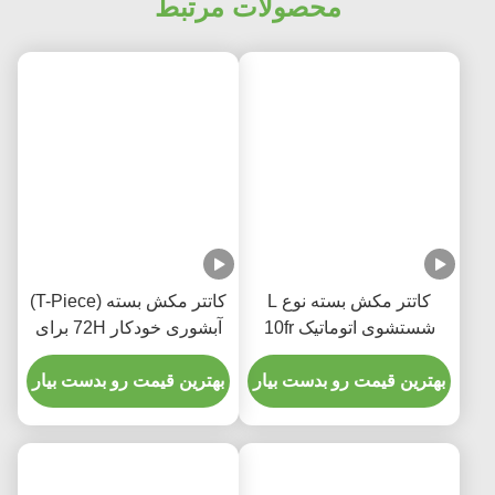
محصولات مرتبط
کاتتر مکش بسته نوع L
کاتتر مکش بسته (T-Piece)
شستشوی اتوماتیک 10fr
آبشوری خودکار 72H برای
72h مچ پا دو طرفه برای
بزرگسالان
بیمارستان
بهترین قیمت رو بدست بیار
بهترین قیمت رو بدست بیار