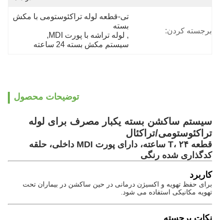
تی-قطعه لوله تراکئوستومی با مکش 
بسته
برجسته کردن:
, 
لوله تراشه با پورت MDI
, 
سیستم مکش بسته 24 ساعته
توضیحات محصول
سیستم ساکشن بسته یکبار مصرف برای لوله
تراکئوستومی/تراکئال
قطعه T، ۲۴ ساعته، دارای پورت MDI داخلی، حلقه
کدگذاری شده رنگی
کاربرد
برای حفظ تهویه و اکسیژن درمانی در حین ساکشن در بیماران تحت
تهویه مکانیکی استفاده می شود.
نکات برجسته