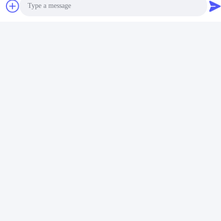
CO.,LTD
E-mail
irina@mcreatmedical.com
Photo
Temps de travail
Video Call
8:30-18:00
Audio Call
Notre adresse
Adresse
3e étage, B15 Huachuang Zone industrielle, Jinshan Cun, ville de
Shiji, district de Panyu, Guangzhou, Guangdong Chine
Télégramme
86-020-3156-0583