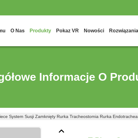
mu
O Nas
Produkty
Pokaz VR
Nowości
Rozwiązani
gółowe Informacje O Prod
iece System Susji Zamknięty Rurka Tracheostomia Rurka Endotrache