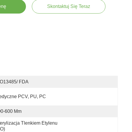
enę
Skontaktuj Się Teraz
SO13485/ FDA
dyczne PCV, PU, ​​PC
00-600 Mm
erylizacja Tlenkiem Etylenu 
EO)