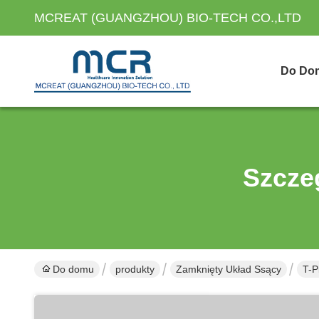
MCREAT (GUANGZHOU) BIO-TECH CO.,LTD
Do Do
Szcze
Do domu
produkty
Zamknięty Układ Ssący
T-P