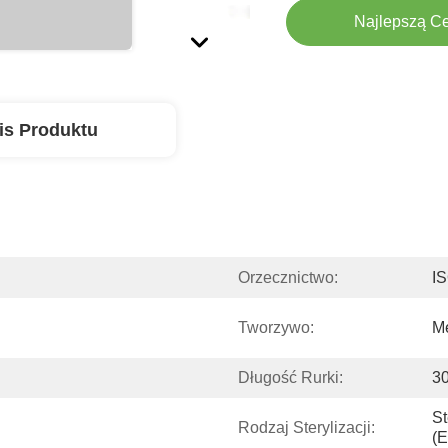
Najlepszą C
is Produktu
Orzecznictwo:
I
Tworzywo:
Me
Długość Rurki:
3
St
Rodzaj Sterylizacji:
(