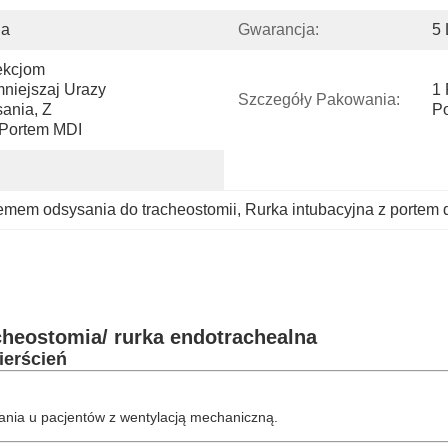
ia
Gwarancja:
5 
ekcjom 
iejszaj Urazy 
1 
Szczegóły Pakowania:
nia, Z 
Po
Portem MDI
temem odsysania do tracheostomii
, 
Rurka intubacyjna z portem 
heostomia/ rurka endotrachealna
ierścień
sania u pacjentów z wentylacją mechaniczną.