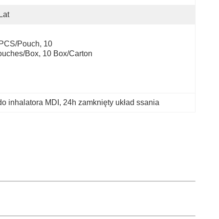
Lat
PCS/Pouch, 10 
uches/Box, 10 Box/Carton
do inhalatora MDI
, 
24h zamknięty układ ssania