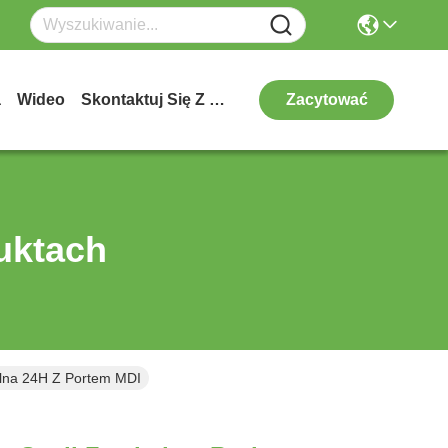
a
Wideo
Skontaktuj Się Z Nami
Zacytować
uktach
alna 24H Z Portem MDI