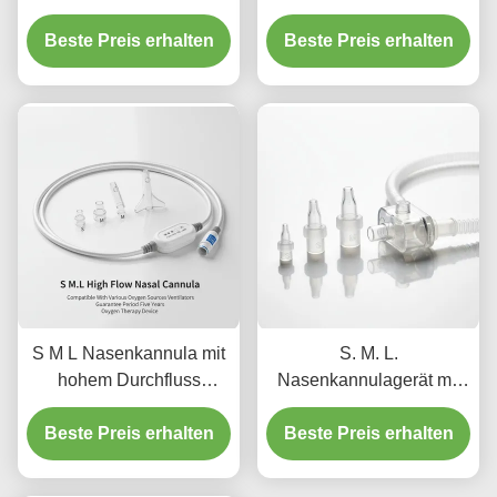
Sauerstoffröhre Nasen-
Durchfluss für
Beste Preis erhalten
Hochflusskanüle für
Erwachsene und Kinder
Beste Preis erhalten
medizinische
Verwendung
S M L Nasenkannula mit
S. M. L.
hohem Durchfluss
Nasenkannulagerät mit
kompatibel mit
hohem Durchfluss für
Beste Preis erhalten
verschiedenen
Beste Preis erhalten
Endotracheal- und
Sauerstoffquellen
Tracheostomieanwendun
Ventilatoren Garantiezeit
gen mit wirksamer