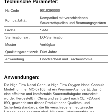
Technische Parameter:
Hs Code
9018390000
Kompatibel mit verschiedenen
Kompatibilität
Sauerstoffquellen und Beatmungsgeräten
Größe
S/M/L
Sterilisationsart
EO-Sterilisation
Muster
Verfügbar
Qualitätsgarantiezeit
Fünf Jahre
Anwendung
Endotracheal und Tracheostomie
Anwendungen:
Die High Flow Nasal Cannula High Flow Oxygen Nasal Cannula,
Modellnummer MC-07103, ist ein Premium-Atemgerät, das für
eine effektive und komfortable Sauerstoffabgabe entwickelt
wurde. Hergestellt in China und zertifiziert nach CE, FDA und
ISO, gewährleistet dieses Produkt hohe Qualitäts- und
Sicherheitsstandards, die für verschiedene medizinische
Umgebungen geeignet sind. Mit einer Lieferkapazität von