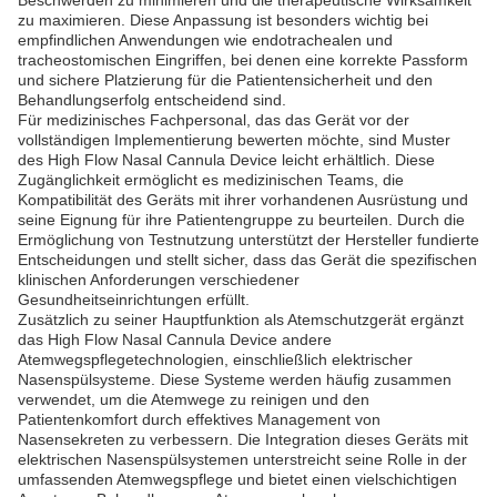
Beschwerden zu minimieren und die therapeutische Wirksamkeit
zu maximieren. Diese Anpassung ist besonders wichtig bei
empfindlichen Anwendungen wie endotrachealen und
tracheostomischen Eingriffen, bei denen eine korrekte Passform
und sichere Platzierung für die Patientensicherheit und den
Behandlungserfolg entscheidend sind.
Für medizinisches Fachpersonal, das das Gerät vor der
vollständigen Implementierung bewerten möchte, sind Muster
des High Flow Nasal Cannula Device leicht erhältlich. Diese
Zugänglichkeit ermöglicht es medizinischen Teams, die
Kompatibilität des Geräts mit ihrer vorhandenen Ausrüstung und
seine Eignung für ihre Patientengruppe zu beurteilen. Durch die
Ermöglichung von Testnutzung unterstützt der Hersteller fundierte
Entscheidungen und stellt sicher, dass das Gerät die spezifischen
klinischen Anforderungen verschiedener
Gesundheitseinrichtungen erfüllt.
Zusätzlich zu seiner Hauptfunktion als Atemschutzgerät ergänzt
das High Flow Nasal Cannula Device andere
Atemwegspflegetechnologien, einschließlich elektrischer
Nasenspülsysteme. Diese Systeme werden häufig zusammen
verwendet, um die Atemwege zu reinigen und den
Patientenkomfort durch effektives Management von
Nasensekreten zu verbessern. Die Integration dieses Geräts mit
elektrischen Nasenspülsystemen unterstreicht seine Rolle in der
umfassenden Atemwegspflege und bietet einen vielschichtigen