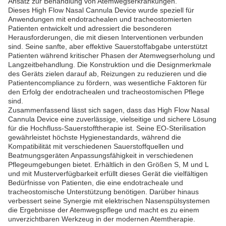
Ansatz zur Behandlung von Atemwegserkrankungen.
Dieses High Flow Nasal Cannula Device wurde speziell für
Anwendungen mit endotrachealen und tracheostomierten
Patienten entwickelt und adressiert die besonderen
Herausforderungen, die mit diesen Interventionen verbunden
sind. Seine sanfte, aber effektive Sauerstoffabgabe unterstützt
Patienten während kritischer Phasen der Atemwegserholung und
Langzeitbehandlung. Die Konstruktion und die Designmerkmale
des Geräts zielen darauf ab, Reizungen zu reduzieren und die
Patientencompliance zu fördern, was wesentliche Faktoren für
den Erfolg der endotrachealen und tracheostomischen Pflege
sind.
Zusammenfassend lässt sich sagen, dass das High Flow Nasal
Cannula Device eine zuverlässige, vielseitige und sichere Lösung
für die Hochfluss-Sauerstofftherapie ist. Seine EO-Sterilisation
gewährleistet höchste Hygienestandards, während die
Kompatibilität mit verschiedenen Sauerstoffquellen und
Beatmungsgeräten Anpassungsfähigkeit in verschiedenen
Pflegeumgebungen bietet. Erhältlich in den Größen S, M und L
und mit Musterverfügbarkeit erfüllt dieses Gerät die vielfältigen
Bedürfnisse von Patienten, die eine endotracheale und
tracheostomische Unterstützung benötigen. Darüber hinaus
verbessert seine Synergie mit elektrischen Nasenspülsystemen
die Ergebnisse der Atemwegspflege und macht es zu einem
unverzichtbaren Werkzeug in der modernen Atemtherapie.