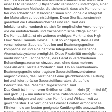
einer EO-Sterilisation (Ethylenoxid-Sterilisation) unterzogen, einer
hochwirksamen Methode, die sicherstellt, dass alle Komponenten
frei von schädlichen Mikroorganismen sind, ohne die Integrität
der Materialien zu beeinträchtigen. Diese Sterilisationstechnik
garantiert die Patientensicherheit und reduziert das
Infektionsrisiko, wodurch sie sich für empfindliche Anwendungen
wie die endotracheale und tracheostomische Pflege eignet.
Die Kompatibilität ist ein weiteres wichtiges Merkmal des High
Flow Nasal Cannula Device. Es ist so konzipiert, dass es mit
verschiedenen Sauerstoffquellen und Beatmungsgeräten
kompatibel ist und eine nahtlose Integration in bestehende
Atemschutzsysteme ermöglicht. Diese Flexibilität ermöglicht es
medizinischem Fachpersonal, das Gerät in verschiedenen
Behandlungsszenarien einzusetzen, ohne dass mehrere
spezialisierte Geräte erforderlich sind. Ob an Krankenhaus-
Beatmungsgeräte oder tragbare Sauerstoffkonzentratoren
angeschlossen, das Gerät behält eine gleichbleibende Leistung
bei und liefert präzise Sauerstoffflussraten, die auf die
Bedürfnisse des Patienten zugeschnitten sind.
Das Gerät ist in mehreren Größen erhältlich – klein (S), mittel (M)
und groß (L) – um unterschiedliche Patientenanatomien zu
berücksichtigen und optimalen Komfort und Wirksamkeit zu
gewährleisten. Die Verfügbarkeit dieser Größen ermöglicht es
Klinikern, die am besten geeignete Kanülengröße auszuwählen,