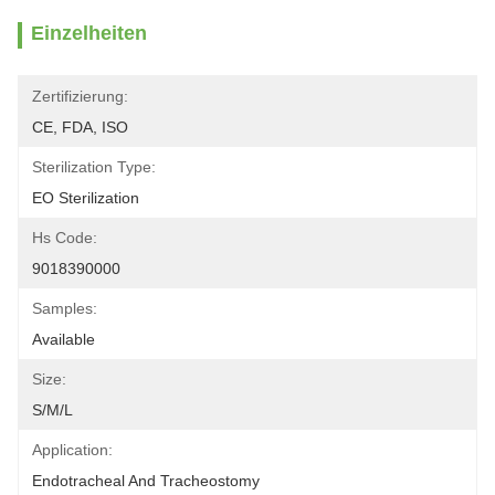
Einzelheiten
Zertifizierung:
CE, FDA, ISO
Sterilization Type:
EO Sterilization
Hs Code:
9018390000
Samples:
Available
Size:
S/M/L
Application:
Endotracheal And Tracheostomy