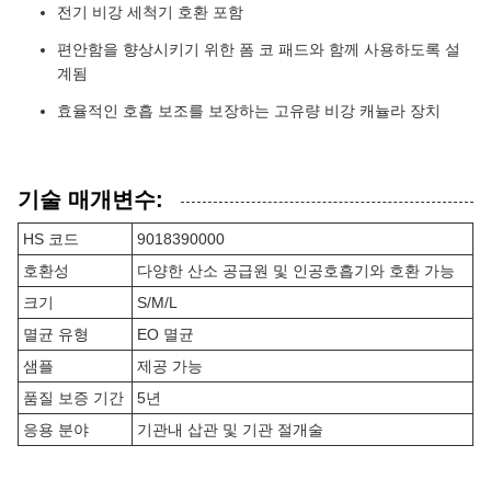
전기 비강 세척기 호환 포함
편안함을 향상시키기 위한 폼 코 패드와 함께 사용하도록 설
계됨
효율적인 호흡 보조를 보장하는 고유량 비강 캐뉼라 장치
기술 매개변수:
HS 코드
9018390000
호환성
다양한 산소 공급원 및 인공호흡기와 호환 가능
크기
S/M/L
멸균 유형
EO 멸균
샘플
제공 가능
품질 보증 기간
5년
응용 분야
기관내 삽관 및 기관 절개술