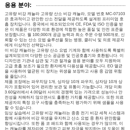
응용 분야:
고유량 비강 캐뉼라 고유량 산소 비강 캐뉼라, 모델 번호 MC-07103
은 효과적이고 편안한 산소 전달을 제공하도록 설계된 프리미엄 호
흡 장치입니다. 중국에서 제조되었으며 CE, FDA 및 ISO 인증을 받
은 이 제품은 다양한 의료 환경에 적합한 높은 품질 및 안전 표준을
보장합니다. 월 100,000개 공급 능력과 최소 주문 수량 500개로, 신
뢰할 수 있는 산소 요법 솔루션을 찾는 병원, 클리닉 및 의료 제공자
에게 이상적인 선택입니다.
이 비강 캐뉼라는 고유량 산소 요법 기계와 함께 사용하도록 특별히
설계되었으며 다양한 산소 공급원 및 인공호흡기와 호환됩니다. 이
디자인은 기관내 삽관 및 기관 절개술 응용 분야를 모두 지원하여
고급 호흡 보조가 필요한 환자에게 다용성을 제공합니다. EO 멸균
을 사용하여 멸균된 이 장치는 위생을 보장하고 사용 중 감염 위험
을 줄입니다.
제품 포장에는 파우치당 1개, 상자당 10개 파우치, 상자당 10개 상
자가 포함되어 있어 편리한 보관 및 유통이 가능합니다. 개당 미화
3.60달러에서 4.00달러 사이의 경쟁력 있는 가격으로 성능이나 안
전성을 저해하지 않으면서도 훌륭한 가치를 제공합니다. 또한 의료
제공자의 특정 요구 사항을 충족하는지 평가하기 위해 샘플을 사용
할 수 있습니다.
임상 실습에서 고유량 비강 캐뉼라는 종종 전기 비강 세척 시스템과
함께 사용하여 비강 위생을 유지하고 산소 요법 중 환자 편안함을
향상시킵니다. 또한 폼 코 패드와 함께 사용되는 경우가 많으며, 이
는 캐뉼라를 제자리에 고정하고 피부 자극을 방지하는 데 도움이 됩