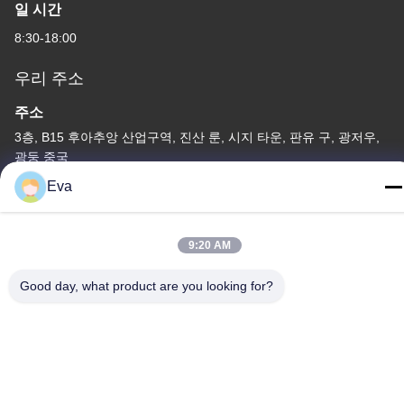
일 시간
8:30-18:00
우리 주소
주소
3층, B15 후아추앙 산업구역, 진산 룬, 시지 타운, 판유 구, 광저우,
광둥 중국
Eva
전화
86-020-3156-0583
9:20 AM
Good day, what product are you looking for?
중국 좋은 품질 폐쇄형 흡입 시스템 공급자. 저작권 -2026 MCREAT
(GUANGZHOU) BIO-TECH CO.,LTD 모든 권리는 보호됩니다.
개인정보 보호 정책
|
사이트맵