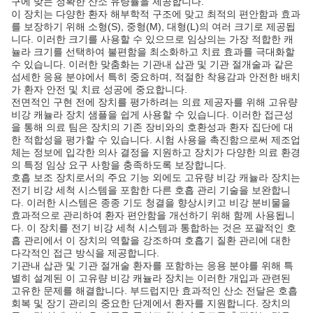
구에 맞는 정확한 산소 유량률을 제공합니다.
이 장치는 다양한 환자 해부학적 구조에 맞고 최적의 편안함과 효과
를 보장하기 위해 소형(S), 중형(M), 대형(L)의 여러 크기로 제공됩
니다. 이러한 크기를 사용할 수 있으므로 임상의는 가장 적합한 캐
뉼라 크기를 선택하여 불편함을 최소화하고 치료 효과를 극대화할
수 있습니다. 이러한 맞춤화는 기관내 삽관 및 기관 절개술과 같은
섬세한 응용 분야에서 특히 중요하며, 적절한 착용감과 안전한 배치
가 환자 안전 및 치료 성공에 중요합니다.
전면적인 구현 전에 장치를 평가하려는 의료 제공자를 위해 고유량
비강 캐뉼라 장치 샘플을 쉽게 사용할 수 있습니다. 이러한 접근성
을 통해 의료 팀은 장치의 기존 장비와의 호환성과 환자 집단에 대
한 적합성을 평가할 수 있습니다. 시험 사용을 촉진함으로써 제조업
체는 정보에 입각한 의사 결정을 지원하고 장치가 다양한 의료 환경
의 특정 임상 요구 사항을 충족하도록 보장합니다.
호흡 보조 장치로서의 주요 기능 외에도 고유량 비강 캐뉼라 장치는
전기 비강 세척 시스템을 포함한 다른 호흡 관리 기술을 보완합니
다. 이러한 시스템은 종종 기도 청결을 향상시키고 비강 분비물을
효과적으로 관리하여 환자 편안함을 개선하기 위해 함께 사용됩니
다. 이 장치를 전기 비강 세척 시스템과 통합하는 것은 포괄적인 호
흡 관리에서 이 장치의 역할을 강조하며 호흡기 질환 관리에 대한
다각적인 접근 방식을 제공합니다.
기관내 삽관 및 기관 절개술 환자를 포함하는 응용 분야를 위해 특
별히 설계된 이 고유량 비강 캐뉼라 장치는 이러한 개입과 관련된
고유한 문제를 해결합니다. 부드럽지만 효과적인 산소 전달은 호흡
회복 및 장기 관리의 중요한 단계에서 환자를 지원합니다. 장치의