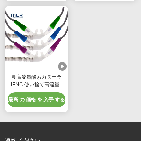
鼻高流量酸素カヌーラ
HFNC 使い捨て高流量鼻
カヌーラ
最高 の 価格 を 入手 する
連絡 ください