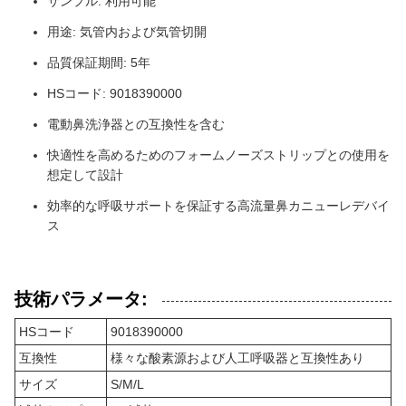
サンプル: 利用可能
用途: 気管内および気管切開
品質保証期間: 5年
HSコード: 9018390000
電動鼻洗浄器との互換性を含む
快適性を高めるためのフォームノーズストリップとの使用を
想定して設計
効率的な呼吸サポートを保証する高流量鼻カニューレデバイ
ス
技術パラメータ:
HSコード
9018390000
互換性
様々な酸素源および人工呼吸器と互換性あり
サイズ
S/M/L