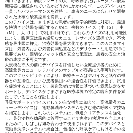
利用できます。病院グレードの人工呼吸器またはポータブル酸素
濃縮器に接続されているかどうかにかかわらず、このデバイスは
一貫したパフォーマンスを維持し、患者のニーズに合わせて調整
された正確な酸素流量を提供します。
このデバイスは、さまざまな患者の解剖学的構造に対応し、最適
な快適さと効果を保証するために、複数のサイズ（小（S）、中
（M）、大（L））で利用可能です。これらのサイズの利用可能性
により、臨床医は最も適切なカニューレサイズを選択でき、不快
感を最小限に抑え、治療効果を最大化できます。このカスタマイ
ズは、気管内および気管切開処置などのデリケートな用途で特に
重要であり、適切なフィット感と安全な配置は、患者の安全と治
療の成功に不可欠です。
大規模な導入の前にデバイスを評価したい医療提供者のために、
高流量鼻カニューレデバイスのサンプルが容易に入手可能です。
このアクセシビリティにより、医療チームはデバイスと既存の機
器との互換性、および患者集団への適合性を評価できます。試用
を促進することにより、製造業者は情報に基づいた意思決定をサ
ポートし、デバイスがさまざまな医療環境の特定の臨床要件を満
たしていることを保証します。
呼吸サポートデバイスとしての主な機能に加えて、高流量鼻カニ
ューレデバイスは、電動鼻洗浄システムを含む他の呼吸ケア技術
を補完します。これらのシステムは、気道クリアランスを強化
し、鼻分泌物を効果的に管理することで患者の快適性を向上させ
るために、しばしば組み合わせて使用されます。このデバイスと
電動鼻洗浄システムの統合は、包括的な呼吸ケアにおけるその役