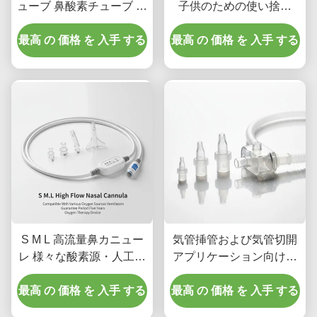
ューブ 鼻酸素チューブ 高
子供のための使い捨て
流量カヌーラ 医療用
HFNC
最高 の 価格 を 入手 する
最高 の 価格 を 入手 する
S M L 高流量鼻カニュー
気管挿管および気管切開
レ 様々な酸素源・人工呼
アプリケーション向けに
吸器に対応 5年保証 酸素
設計されたSMLハイフロ
最高 の 価格 を 入手 する
療法デバイス
最高 の 価格 を 入手 する
ー鼻カニューレデバイ
ス、効果的な治療を提供