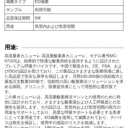
滅菌タイプ
EO滅菌
サンプル
利用可能
品質保証期間
5年
用途
気管内および気管切開
用途:
高流量鼻カニューレ 高流量酸素鼻カニューレ、モデル番号MC-
07103は、効果的で快適な酸素供給を提供するように設計された
プレミアム呼吸デバイスです。中国で製造され、CE、FDA、およ
びISOの認証を受けており、この製品はさまざまな医療現場に適し
た高品質で安全な基準を保証します。月間100,000個の供給能力と
最低注文数量500個で、信頼性の高い酸素療法ソリューションを求
める病院、クリニック、医療提供者にとって理想的な選択肢で
す。
この鼻カニューレは、高流量酸素療法マシンとの使用のために特
別に設計されており、さまざまな酸素源および人工呼吸器との互
換性を提供します。その設計は、気管内および気管切開の両方の
用途をサポートしており、高度な呼吸サポートを必要とする患者
にとって多用途です。EO滅菌を使用して滅菌されており、デバイ
スは衛生を保証し、使用中の感染のリスクを低減します。
製品パッケージには、1個/ポーチ、10ポーチ/箱、10箱/カートンが