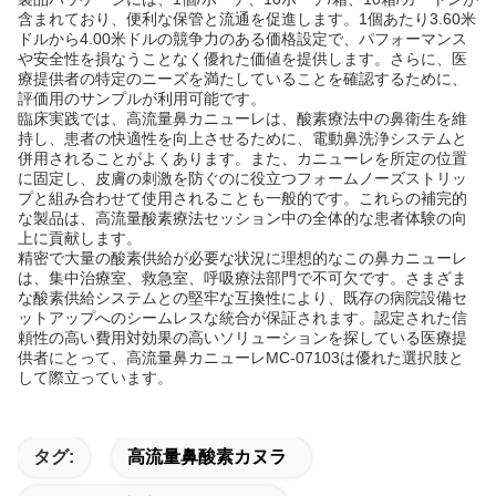
含まれており、便利な保管と流通を促進します。1個あたり3.60米
ドルから4.00米ドルの競争力のある価格設定で、パフォーマンス
や安全性を損なうことなく優れた価値を提供します。さらに、医
療提供者の特定のニーズを満たしていることを確認するために、
評価用のサンプルが利用可能です。
臨床実践では、高流量鼻カニューレは、酸素療法中の鼻衛生を維
持し、患者の快適性を向上させるために、電動鼻洗浄システムと
併用されることがよくあります。また、カニューレを所定の位置
に固定し、皮膚の刺激を防ぐのに役立つフォームノーズストリッ
プと組み合わせて使用されることも一般的です。これらの補完的
な製品は、高流量酸素療法セッション中の全体的な患者体験の向
上に貢献します。
精密で大量の酸素供給が必要な状況に理想的なこの鼻カニューレ
は、集中治療室、救急室、呼吸療法部門で不可欠です。さまざま
な酸素供給システムとの堅牢な互換性により、既存の病院設備セ
ットアップへのシームレスな統合が保証されます。認定された信
頼性の高い費用対効果の高いソリューションを探している医療提
供者にとって、高流量鼻カニューレMC-07103は優れた選択肢と
して際立っています。
タグ:
高流量鼻酸素カヌラ