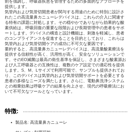
割を強調し、呼吸器疾患を管理するための多面的なアプローチを
提供します。
気管内および気管切開患者が関与する用途のために特別に設計さ
れたこの高流量鼻カニューレデバイスは、これらの介入に関連す
る特有の課題に対処します。その穏やかでありながら効果的な酸
素供給は、呼吸回復の重要な段階および長期管理中の患者をサポ
ートします。デバイスの構造と設計機能は、刺激を軽減し、患者
のコンプライアンスを促進することを目的としており、これらは
気管内および気管切開ケアの成功に不可欠な要因です。
要約すると、高流量鼻カニューレデバイスは、高流量酸素療法を
提供する信頼性が高く、汎用性が高く、安全なソリューションで
す。そのEO滅菌は最高の衛生基準を保証し、さまざまな酸素源お
よび人工呼吸器との互換性は、複数のケア設定での適応性を提供
します。S、M、Lサイズで利用可能で、サンプルも提供されてお
り、このデバイスは気管内および気管切開サポートを必要とする
患者の多様なニーズを満たします。さらに、電動鼻洗浄システム
との相乗効果は呼吸ケアの結果を向上させ、現代の呼吸療法にお
いて不可欠なツールとなっています。
特徴:
製品名: 高流量鼻カニューレ