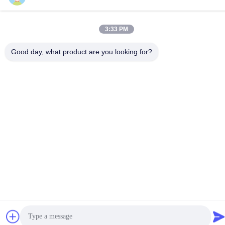
3:33 PM
Good day, what product are you looking for?
中国 良質 閉ざされた吸い込みシステム 提供者 著作権 -2026
MCREAT (GUANGZHOU) BIO-TECH CO.,LTD すべての権利は保
護されています.
プライバシーポリシー
|
地図