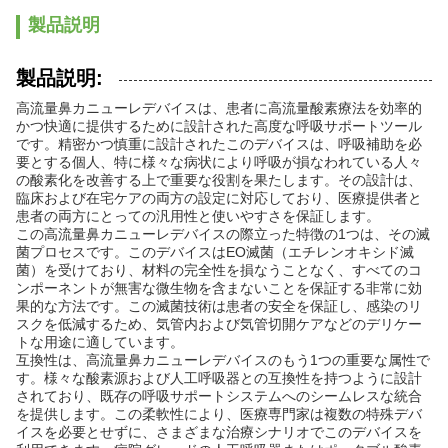
製品説明
製品説明:
高流量鼻カニューレデバイスは、患者に高流量酸素療法を効率的
かつ快適に提供するために設計された高度な呼吸サポートツール
です。精密かつ慎重に設計されたこのデバイスは、呼吸補助を必
要とする個人、特に様々な病状により呼吸が損なわれている人々
の酸素化を改善する上で重要な役割を果たします。その設計は、
臨床および在宅ケアの両方の設定に対応しており、医療提供者と
患者の両方にとっての汎用性と使いやすさを保証します。
この高流量鼻カニューレデバイスの際立った特徴の1つは、その滅
菌プロセスです。このデバイスはEO滅菌（エチレンオキシド滅
菌）を受けており、材料の完全性を損なうことなく、すべてのコ
ンポーネントが無害な微生物を含まないことを保証する非常に効
果的な方法です。この滅菌技術は患者の安全を保証し、感染のリ
スクを低減するため、気管内および気管切開ケアなどのデリケー
トな用途に適しています。
互換性は、高流量鼻カニューレデバイスのもう1つの重要な属性で
す。様々な酸素源および人工呼吸器との互換性を持つように設計
されており、既存の呼吸サポートシステムへのシームレスな統合
を提供します。この柔軟性により、医療専門家は複数の特殊デバ
イスを必要とせずに、さまざまな治療シナリオでこのデバイスを