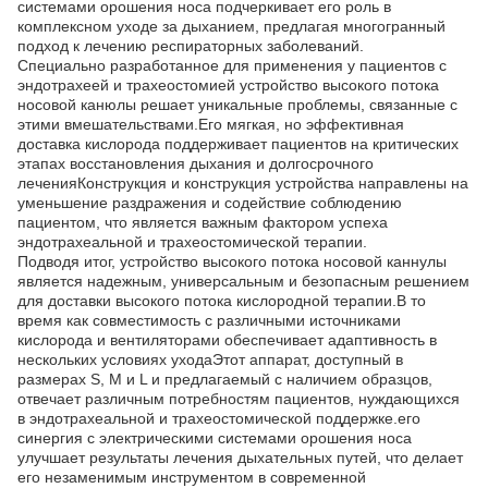
системами орошения носа подчеркивает его роль в
комплексном уходе за дыханием, предлагая многогранный
подход к лечению респираторных заболеваний.
Специально разработанное для применения у пациентов с
эндотрахеей и трахеостомией устройство высокого потока
носовой канюлы решает уникальные проблемы, связанные с
этими вмешательствами.Его мягкая, но эффективная
доставка кислорода поддерживает пациентов на критических
этапах восстановления дыхания и долгосрочного
леченияКонструкция и конструкция устройства направлены на
уменьшение раздражения и содействие соблюдению
пациентом, что является важным фактором успеха
эндотрахеальной и трахеостомической терапии.
Подводя итог, устройство высокого потока носовой каннулы
является надежным, универсальным и безопасным решением
для доставки высокого потока кислородной терапии.В то
время как совместимость с различными источниками
кислорода и вентиляторами обеспечивает адаптивность в
нескольких условиях уходаЭтот аппарат, доступный в
размерах S, M и L и предлагаемый с наличием образцов,
отвечает различным потребностям пациентов, нуждающихся
в эндотрахеальной и трахеостомической поддержке.его
синергия с электрическими системами орошения носа
улучшает результаты лечения дыхательных путей, что делает
его незаменимым инструментом в современной