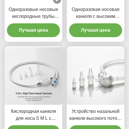
Одноразовые носовые
Одноразовая носовая
кислородные трубы
канюля с высоким
кислородные трубы
потоком для взрослых и
носовые каннулы
Лучшая цена
Лучшая цена
детей
высокого потока для
медицинского
использования
Кислородная канюля
Устройство назальной
для носа S M L с
канюли высокого потока
высоким потоком,
S, M, L,