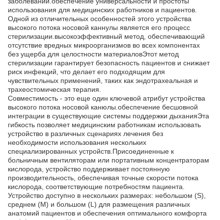
заболеваний.обеспечение универсальности и простоты
использования для медицинских работников и пациентов.
Одной из отличительных особенностей этого устройства
высокого потока носовой каннулы является его процесс
стерилизации.высокоэффективный метод, обеспечивающий
отсутствие вредных микроорганизмов во всех компонентах
без ущерба для целостности материаловЭтот метод
стерилизации гарантирует безопасность пациентов и снижает
риск инфекций, что делает его подходящим для
чувствительных применений, таких как эндотрахеальная и
трахеостомическая терапия.
Совместимость - это еще один ключевой атрибут устройства
высокого потока носовой канюлы.обеспечение бесшовной
интеграции в существующие системы поддержки дыханияЭта
гибкость позволяет медицинским работникам использовать
устройство в различных сценариях лечения без
необходимости использования нескольких
специализированных устройств.Присоединенные к
больничным вентиляторам или портативным концентраторам
кислорода, устройство поддерживает постоянную
производительность, обеспечивая точные скорости потока
кислорода, соответствующие потребностям пациента.
Устройство доступно в нескольких размерах: небольшом (S),
среднем (M) и большом (L) для размещения различных
анатомий пациентов и обеспечения оптимального комфорта