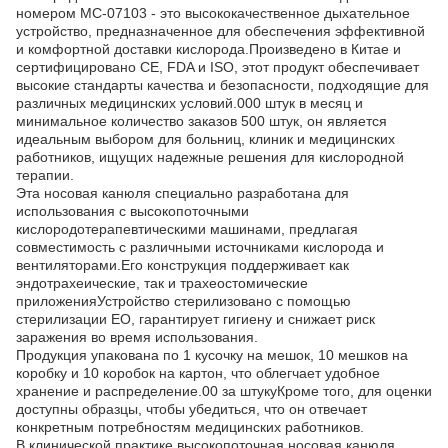
номером MC-07103 - это высококачественное дыхательное
устройство, предназначенное для обеспечения эффективной
и комфортной доставки кислорода.Произведено в Китае и
сертифицировано CE, FDA и ISO, этот продукт обеспечивает
высокие стандарты качества и безопасности, подходящие для
различных медицинских условий.000 штук в месяц и
минимальное количество заказов 500 штук, он является
идеальным выбором для больниц, клиник и медицинских
работников, ищущих надежные решения для кислородной
терапии.
Эта носовая канюля специально разработана для
использования с высокопоточными
кислородотерапевтическими машинами, предлагая
совместимость с различными источниками кислорода и
вентиляторами.Его конструкция поддерживает как
эндотрахеические, так и трахеостомические
приложенияУстройство стерилизовано с помощью
стерилизации EO, гарантирует гигиену и снижает риск
заражения во время использования.
Продукция упакована по 1 кусочку на мешок, 10 мешков на
коробку и 10 коробок на картон, что облегчает удобное
хранение и распределение.00 за штукуКроме того, для оценки
доступны образцы, чтобы убедиться, что он отвечает
конкретным потребностям медицинских работников.
В клинической практике высокопоточная носовая канюля