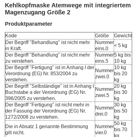
Kehlkopfmaske Atemwege mit integriertem
Magenzugang Größe 2
Produktparameter
Kode
Größe
Gewicht
Der Begriff "Behandlung" ist nicht mehr
Nummer
< 5 kg
in Kraft.
eins.0
Der Begriff "Behandlung" ist nicht mehr
Nummer
5 kg bis
zu verstehen.
eins.5
10 kg
Der Begriff "Fertigung" ist in Anhang I der
10 kg
Nummer
Verordnung (EG) Nr. 853/2004 zu
bis 20
zwei.0
verstehen.
kg
Der Begriff "Selbständige" ist in Anhang I
20 kg
Nummer
Buchstabe a der Verordnung (EG) Nr.
bis 30
zwei.5
396/2005 zu verstehen.
kg
Der Begriff "Fertigung" ist nicht mehr in
30 kg
Nummer
der Fassung der Verordnung (EG) Nr.
bis 50
drei.0
1272/2008 zu verstehen.
kg
50 kg
Die in Absatz 1 genannte Bestimmung
Nummer
bis 70
gilt nicht.
vier.0
kg