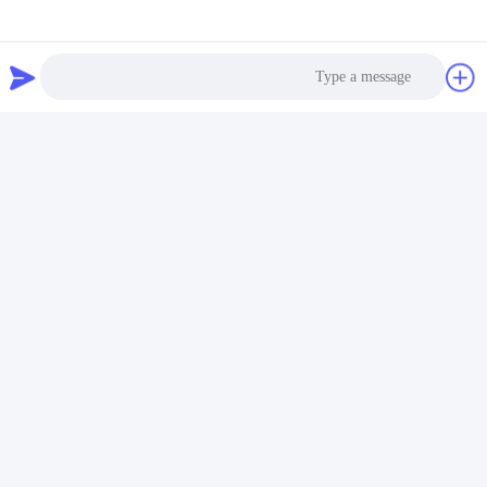
Photo
Video Call
Audio Call