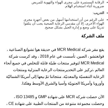
الرقابة المستمرة على مجرى الهواء والتهوية للمريض
ضرورية أثناء استخدام الهلام.
التدريب
:
على الرغم من أن استخدامها أسهل من بعض أجهزة مجرى
الهواء الأخرى، إلا أن مقدمي الرعاية الصحية يجب أن يتلقوا
تدريبًا على وضع و إدارة الجيل بشكل صحيح.
ملف الشركة
يقع مقر شركة MCR Medical في حديقة هوا تشوانغ الصناعية ،
قوانغتشو ، الصين. تأسست في عام 2018 ، وقد كرست شركة
MCR Medical لتوفير منتجات طبيّة قابلة للتخلص في جميع أنحاء
العالم ،تركيز على التخديرمنتجات الرعاية المنزلية ومنتجات
الرعاية التنفسيّة والمعدنيّة. منتجاتنا تمّ بيعها إلى أمريكا الشماليّة
وأوروبا وأمريكا الجنوبيّة وآسيا والشرق الأوسط وهكذا.
الآن حصلت شركة MCR على شهادة GMP و ISO 13485 ،
وحصلت مجموعة متنوعة من المنتجات الطبية على شهادة CE ،