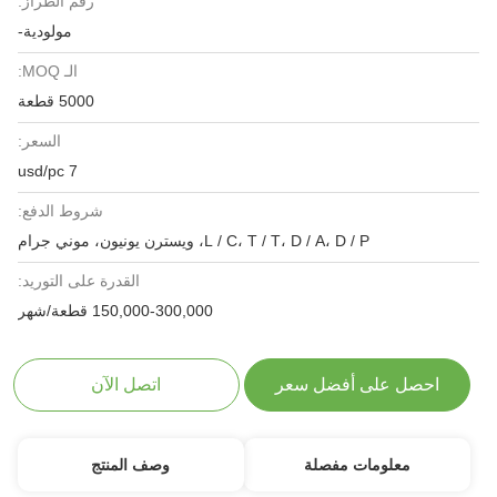
رقم الطراز:
مولودية-
الـ MOQ:
5000 قطعة
السعر:
7 usd/pc
شروط الدفع:
L / C، T / T، D / A، D / P، ويسترن يونيون، موني جرام
القدرة على التوريد:
150,000-300,000 قطعة/شهر
احصل على أفضل سعر
اتصل الآن
معلومات مفصلة
وصف المنتج