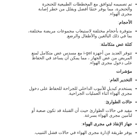
تم تصميمه ليتوافق مع المخططات الطبيعية للحنجرة
والحنجرة، مما يوفر ختمًا أفضل ويقلل من خطر إصابة
مجرى الهواء.
الأحجام
:
متوفرة بأحجام مختلفة لاستيعاب مجموعات مريضة مختلفة،
بما في ذلك البالغين والأطفال والرضع.
كتلة عض متكاملة
:
تتوفر العديد من أجهزة i-gel مع مسدس عض متكامل لمنع
المريض من عض الجهاز ، مما يمكن أن يساعد في الحفاظ
على دخول مجرى الهواء.
مؤشرات
التخدير العام
:
يستخدم كبديل للأنبوب الداخلي للجراحة للحفاظ على دخول
مجرى الهواء أثناء العمليات الجراحية.
حالات الطوارئ
:
مفيد في حالات الطوارئ حيث أن القنبلة قد تكون صعبة أو
لتأمين مجرى الهواء بسرعة.
جهاز الإنقاذ في مجرى الهواء
:
يوفر طريقة لإدارة مجرى الهواء في حالات فشل التنبيب.