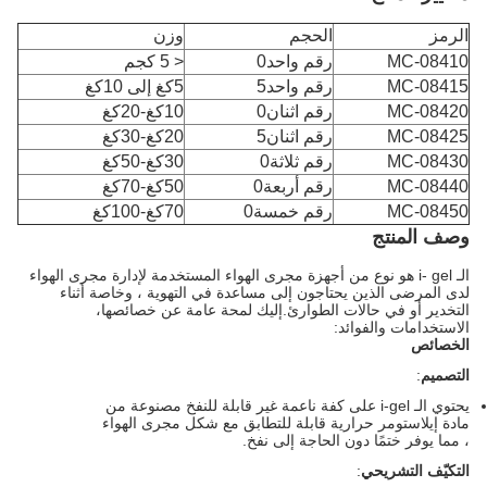
الرمز
الحجم
وزن
MC-08410
رقم واحد0
< 5 كجم
MC-08415
رقم واحد5
5كغ إلى 10كغ
MC-08420
رقم اثنان0
10كغ-20كغ
MC-08425
رقم اثنان5
20كغ-30كغ
MC-08430
رقم ثلاثة0
30كغ-50كغ
MC-08440
رقم أربعة0
50كغ-70كغ
MC-08450
رقم خمسة0
70كغ-100كغ
وصف المنتج
الـ i- gel هو نوع من أجهزة مجرى الهواء المستخدمة لإدارة مجرى الهواء
لدى المرضى الذين يحتاجون إلى مساعدة في التهوية ، وخاصة أثناء
التخدير أو في حالات الطوارئ.إليك لمحة عامة عن خصائصها،
الاستخدامات والفوائد:
الخصائص
التصميم
:
يحتوي الـ i-gel على كفة ناعمة غير قابلة للنفخ مصنوعة من
مادة إيلاستومر حرارية قابلة للتطابق مع شكل مجرى الهواء
، مما يوفر ختمًا دون الحاجة إلى نفخ.
التكيّف التشريحي
: