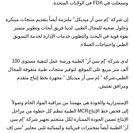
وتسجلت في FDA في الولايات المتحدة.
إن شركة "إم سي آر ميديكل" ملتزمة أيضاً بتقديم منتجات مبتكرة
وحلول صحية للمجال الطبي. لدينا فريق أبحاث وتطوير متميز
بقوة قوية في البحث والتطوير،خدمات الإدارة لخدمة التسويق
الطبي واحتياجات العملاء.
لدى شركة "إم سي آر" الطبية ورشة عمل لتنقية مستوى 100
ألف متر مربع على الموقع. لتوفير منتجات طبية متفوقة للمجال
الطبي،شركة " إم سي آر ميديكل " مجهزة بخط إنتاج متقدم
ومرافق تفتيش.
الإستمرارية والجودة هي مهمتنا من مراقبة المواد الخام وصولاً
إلى فحص خط الإنتاجMCR الطبية تنظم كل خطوة من مراحل
الإنتاج تضمن الجودة الممتازة لكل منتجتم تجهيز شركة "إم سي
آر" الطبية أيضاً بمختبرات فيزيائية وكيميائية تلبي معايير "سي إف