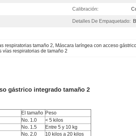
Calibración:
C
Detalles De Empaquetado:
B
as respiratorias tamaño 2
, 
Máscara laríngea con acceso gástric
s vías respiratorias de tamaño 2
eso gástrico integrado tamaño 2
El tamaño
Peso
No. 1.0
< 5 kilos
No. 1.5
Entre 5 y 10 kg
No. 2.0
10 kilos a 20 kilos