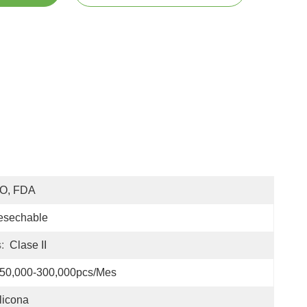
SO, FDA
esechable
:
Clase II
50,000-300,000pcs/mes
licona