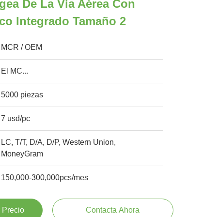
gea De La Vía Aérea Con
co Integrado Tamaño 2
MCR / OEM
El MC...
5000 piezas
7 usd/pc
LC, T/T, D/A, D/P, Western Union,
MoneyGram
150,000-300,000pcs/mes
 Precio
Contacta Ahora