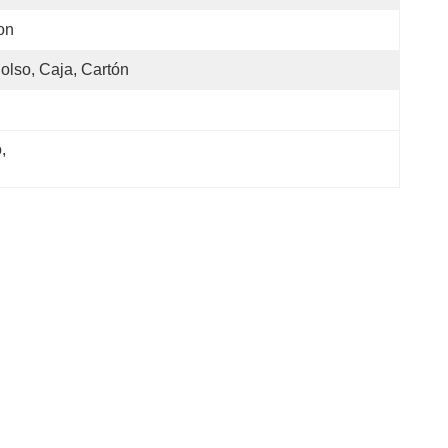
on
olso, Caja, Cartón
o
, 