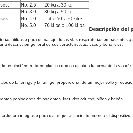
ases.
No. 2.5
20 kg a 30 kg
No. 3.0
30 kg a 50 kg
ases.
No. 4.0
Entre 50 y 70 kilos
No. 5.0
70 kilos a 100 kilos
Descripción del 
ratorias utilizado para el manejo de las vías respiratorias en pacientes 
na descripción general de sus características, usos y beneficios:
o de un elastómero termoplástico que se ajusta a la forma de la vía aér
es de la faringe y la laringe, proporcionando un mejor sello y reducien
entes poblaciones de pacientes, incluidos adultos, niños y bebés.
mordedura integrado para evitar que el paciente muerda el dispositivo,