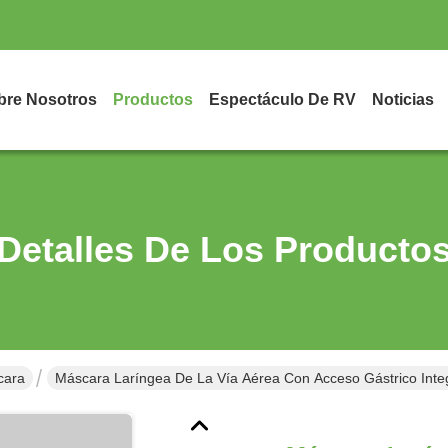
bre Nosotros
Productos
Espectáculo De RV
Noticias
Detalles De Los Producto
cara
Máscara Laríngea De La Vía Aérea Con Acceso Gástrico Int