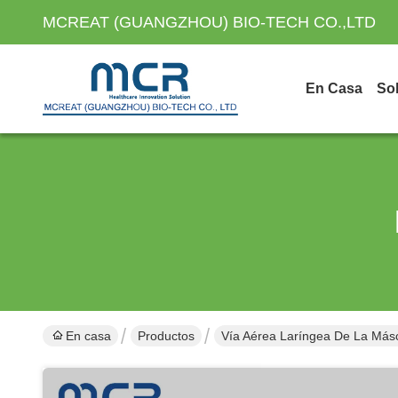
MCREAT (GUANGZHOU) BIO-TECH CO.,LTD
En Casa
So
En casa
Productos
Vía Aérea Laríngea De La Más