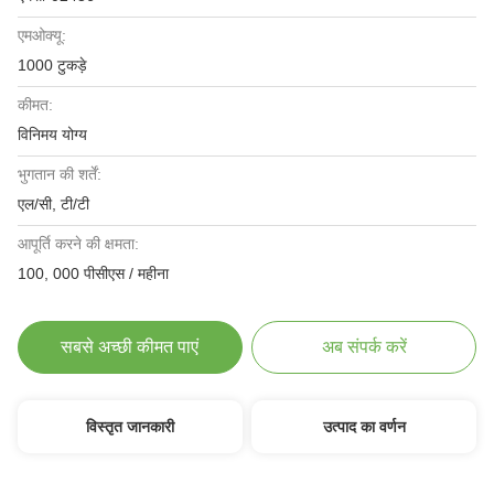
एमओक्यू:
1000 टुकड़े
कीमत:
विनिमय योग्य
भुगतान की शर्तें:
एल/सी, टी/टी
आपूर्ति करने की क्षमता:
100, 000 पीसीएस / महीना
सबसे अच्छी कीमत पाएं
अब संपर्क करें
विस्तृत जानकारी
उत्पाद का वर्णन