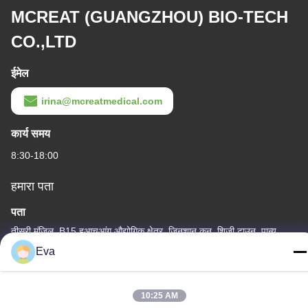
MCREAT (GUANGZHOU) BIO-TECH
CO.,LTD
ईमेल
irina@mcreatmedical.com
कार्य समय
8:30-18:00
हमारा पता
पता
तीसरी मंजिल, B15 हुआचुआंग औद्योगिक क्षेत्र, जिनशान कुन, शिजी टाउन, पान्यू
जिला, गुआंगज़ौ, गुआंग्डोंग चीन
Eva
टेलीफोन
86-020-3156-0583
10:25 AM