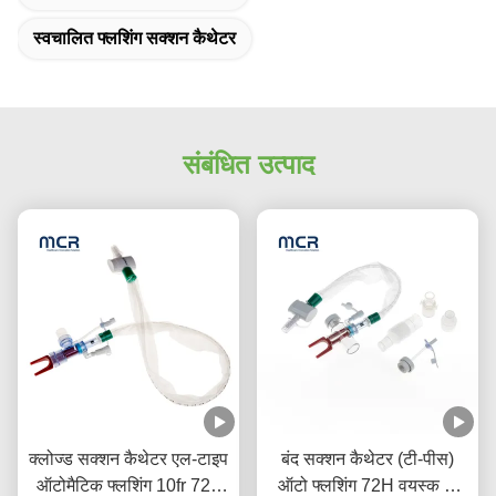
स्वचालित फ्लशिंग सक्शन कैथेटर
संबंधित उत्पाद
क्लोज्ड सक्शन कैथेटर एल-टाइप
बंद सक्शन कैथेटर (टी-पीस)
ऑटोमैटिक फ्लशिंग 10fr 72h
ऑटो फ्लशिंग 72H वयस्क के