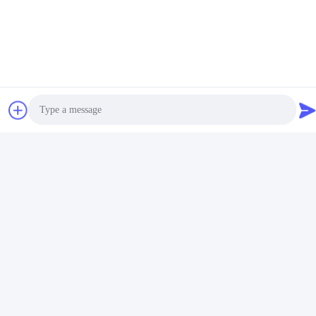
हमसे संपर्क करें
MCREAT (GUANGZHOU) BIO-TECH
CO.,LTD
ईमेल
Photo
irina@mcreatmedical.com
Video Call
कार्य समय
Audio Call
8:30-18:00
हमारा पता
पता