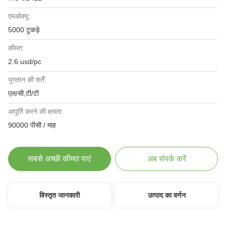
एमओक्यू:
5000 टुकड़े
कीमत:
2.6 usd/pc
भुगतान की शर्तें:
एल/सी,टी/टी
आपूर्ति करने की क्षमता:
90000 पीसी / माह
सबसे अच्छी कीमत पाएं
अब संपर्क करें
विस्तृत जानकारी
उत्पाद का वर्णन