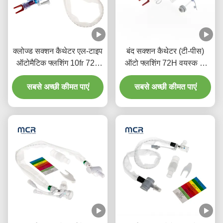
क्लोज्ड सक्शन कैथेटर एल-टाइप
बंद सक्शन कैथेटर (टी-पीस)
ऑटोमैटिक फ्लशिंग 10fr 72h
ऑटो फ्लशिंग 72H वयस्क के
अस्पताल के लिए डबल घुमावदार
लिए
सबसे अच्छी कीमत पाएं
कोहनी
सबसे अच्छी कीमत पाएं