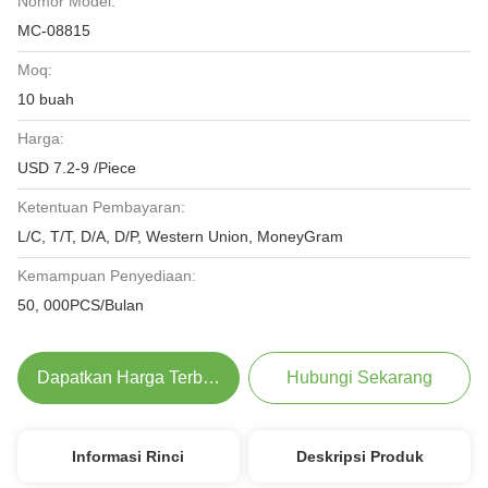
Nomor Model:
MC-08815
Moq:
10 buah
Harga:
USD 7.2-9 /Piece
Ketentuan Pembayaran:
L/C, T/T, D/A, D/P, Western Union, MoneyGram
Kemampuan Penyediaan:
50, 000PCS/Bulan
Dapatkan Harga Terbaik
Hubungi Sekarang
Informasi Rinci
Deskripsi Produk