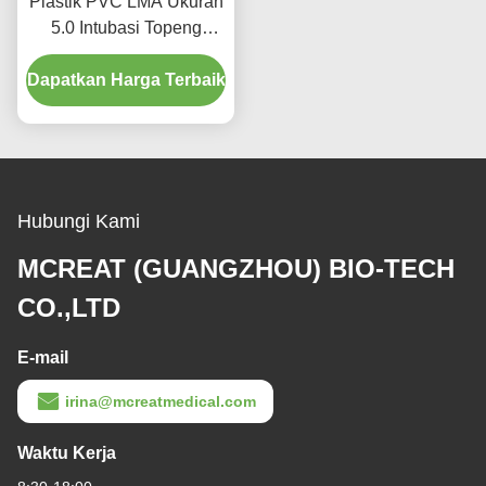
Plastik PVC LMA Ukuran
5.0 Intubasi Topeng
Laringal dengan Bar
Dapatkan Harga Terbaik
Penggunaan Dewasa
Hubungi Kami
MCREAT (GUANGZHOU) BIO-TECH
CO.,LTD
E-mail
irina@mcreatmedical.com
Waktu Kerja