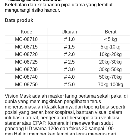
Ketebalan dan ketahanan pipa utama yang lembut
mengurangi risiko hancur.
Data produk
Kode
Ukuran
Berat
MC-08710
# 1.0
< 5 kg
MC-08715
# 1.5
5kg-10kg
MC-08720
# 2.0
10kg-20kg
MC-08725
# 2.5
20kg-30kg
MC-08730
# 3.0
30kg-50kg
MC-08740
# 4.0
50kg-70kg
MC-08750
# 5.0
70kg-100kg
Vision Mask adalah masker laring pertama sekali pakai di
dunia yang memungkinkan penglihatan terus
menerus.masalah klasik lainnya dari topeng buta seperti
posisi yang benar, bronkospirasi, bantuan visual dalam
intubasi darurat, pengenalan fiberscope atau ventilasi
standar atau CPAP. Kamera ini menawarkan sudut
pandang HD warna 120o dan fokus 20 sampai 100
mm.Hal ini memberikan tampilan terus menerus dari