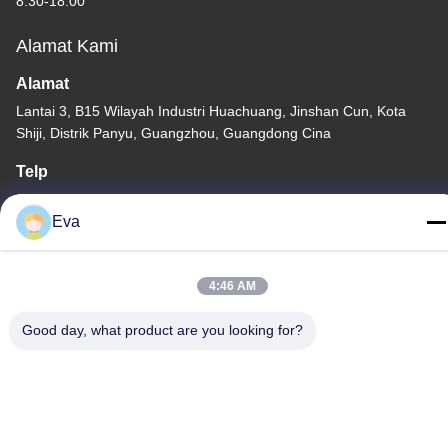
8:30-18:00
Alamat Kami
Alamat
Lantai 3, B15 Wilayah Industri Huachuang, Jinshan Cun, Kota
Shiji, Distrik Panyu, Guangzhou, Guangdong Cina
Telp
86-020-3156-0583
Eva
4:46 AM
Cina Kualitas Baik Sistem Hisap Tertutup Pemasok. Hak cipta ©
Good day, what product are you looking for?
-2026 MCREAT (GUANGZHOU) BIO-TECH CO.,LTD Semua hak
dilindungi.
Kebijakan Privasi
|
Sitemap