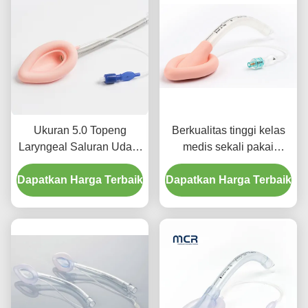
Ukuran 5.0 Topeng
Berkualitas tinggi kelas
Laryngeal Saluran Udara
medis sekali pakai
Saluran Udara Laryngeal
Silicone Laryngeal Mask
Dapatkan Harga Terbaik
Silicone untuk
Dapatkan Harga Terbaik
Intubasi LMA Tubing
Penggunaan Dewasa