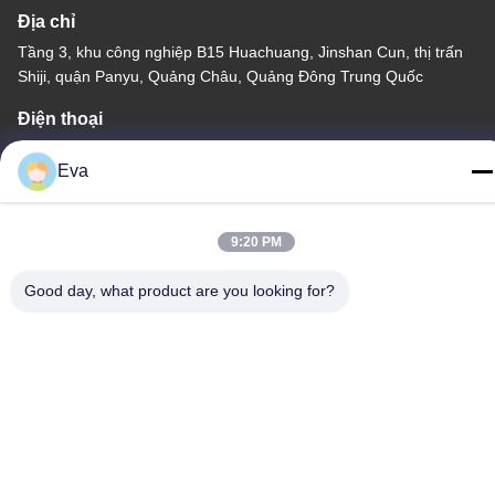
Địa chỉ
Tầng 3, khu công nghiệp B15 Huachuang, Jinshan Cun, thị trấn
Shiji, quận Panyu, Quảng Châu, Quảng Đông Trung Quốc
Điện thoại
86-020-3156-0583
Eva
9:20 PM
Trung Quốc Chất lượng tốt Hệ thống hút kín Nhà cung cấp. -2026
Good day, what product are you looking for?
MCREAT (GUANGZHOU) BIO-TECH CO.,LTD Tất cả các quyền
được bảo lưu.
Chính sách bảo mật
|
Sơ đồ trang web