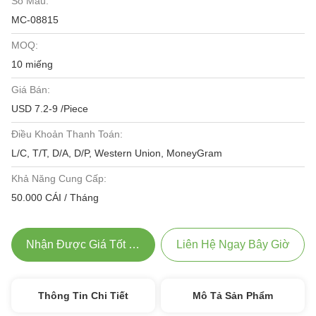
Số Mẫu:
MC-08815
MOQ:
10 miếng
Giá Bán:
USD 7.2-9 /Piece
Điều Khoản Thanh Toán:
L/C, T/T, D/A, D/P, Western Union, MoneyGram
Khả Năng Cung Cấp:
50.000 CÁI / Tháng
Nhận Được Giá Tốt Nhất
Liên Hệ Ngay Bây Giờ
Thông Tin Chi Tiết
Mô Tả Sản Phẩm