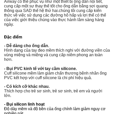
Airway có thể phục vụ như một thiết bị ống dẫn nội tiết,
cung cấp một sự thay thế tốt cho ống dẫn bằng sợi quang
thông qua SAD thế hệ thứ hai.chúng tôi cung cấp kiến
thức về việc sử dụng các đường hô hấp và lợi thế có thể
của việc giới thiệu chúng vào thực hành lâm sàng hàng
ngày.
Đặc điểm
- Dễ dàng cho ống dẫn.
Hình dạng của tay đeo mềm thích nghi với đường viền của
vùng miệng và miệng và cung cấp niêm phong an toàn
hơn.
- Bụi PVC kinh tế với tay cầm silicone.
Cuff silicone mềm làm giảm chấn thương bệnh nhân ống
PVC kết hợp với cuff silicone là chi phí hiệu quả.
- Có kích cỡ khác nhau.
Thích hợp cho trẻ sơ sinh, trẻ sơ sinh, trẻ em và người
lớn.
- Bụi silicon linh hoạt
Độ dày mềm và độ bền của ống chính làm giảm nguy cơ
nghiền nát.