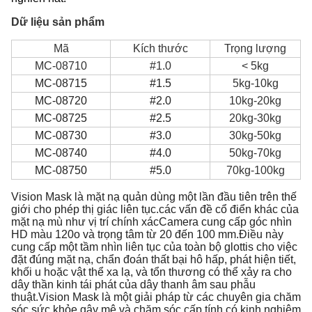
Dữ liệu sản phẩm
Mã
Kích thước
Trọng lượng
MC-08710
#1.0
< 5kg
MC-08715
#1.5
5kg-10kg
MC-08720
#2.0
10kg-20kg
MC-08725
#2.5
20kg-30kg
MC-08730
#3.0
30kg-50kg
MC-08740
#4.0
50kg-70kg
MC-08750
#5.0
70kg-100kg
Vision Mask là mặt nạ quản dùng một lần đầu tiên trên thế
giới cho phép thị giác liên tục.các vấn đề cổ điển khác của
mặt nạ mù như vị trí chính xácCamera cung cấp góc nhìn
HD màu 120o và trọng tâm từ 20 đến 100 mm.Điều này
cung cấp một tầm nhìn liên tục của toàn bộ glottis cho việc
đặt đúng mặt nạ, chẩn đoán thất bại hô hấp, phát hiện tiết,
khối u hoặc vật thể xa lạ, và tổn thương có thể xảy ra cho
dây thần kinh tái phát của dây thanh âm sau phẫu
thuật.Vision Mask là một giải pháp từ các chuyên gia chăm
sóc sức khỏe gây mê và chăm sóc cấp tính có kinh nghiệm