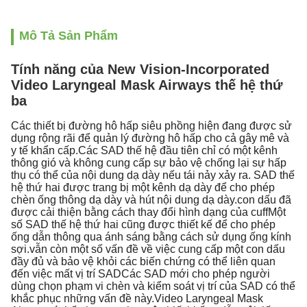
Mô Tả Sản Phẩm
Tính năng của New Vision-Incorporated
Video Laryngeal Mask Airways thế hệ thứ
ba
Các thiết bị đường hô hấp siêu phồng hiện đang được sử
dụng rộng rãi để quản lý đường hô hấp cho cả gây mê và
y tế khẩn cấp.Các SAD thế hệ đầu tiên chỉ có một kênh
thông gió và không cung cấp sự bảo vệ chống lại sự hấp
thụ có thể của nội dung dạ dày nếu tái nảy xảy ra. SAD thế
hệ thứ hai được trang bị một kênh dạ dày để cho phép
chèn ống thông dạ dày và hút nội dung dạ dày.con dấu đã
được cải thiện bằng cách thay đổi hình dạng của cuffMột
số SAD thế hệ thứ hai cũng được thiết kế để cho phép
ống dẫn thông qua ánh sáng bằng cách sử dụng ống kính
sợi.vẫn còn một số vấn đề về việc cung cấp một con dấu
đầy đủ và bảo vệ khỏi các biến chứng có thể liên quan
đến việc mất vị trí SADCác SAD mới cho phép người
dùng chọn phạm vi chèn và kiểm soát vị trí của SAD có thể
khắc phục những vấn đề này.Video Laryngeal Mask