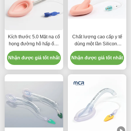
Kích thước 5.0 Mặt nạ cổ
Chất lượng cao cấp y tế
họng đường hô hấp ống
dùng một lần Silicone
cổ họng đường hô hấp
nén cổ họng ống dẫn
Nhận được giá tốt nhất
silicone cho người lớn
Nhận được giá tốt nhất
LMA ống