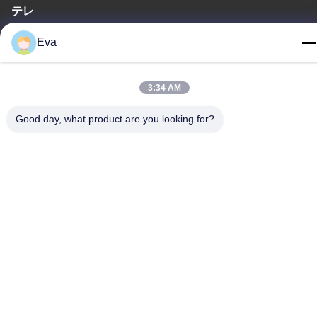
テレ
86-020-3156-0583
Eva
3:34 AM
中国 良質 閉ざされた吸い込みシステム 提供者 著作権 -2026
Good day, what product are you looking for?
MCREAT (GUANGZHOU) BIO-TECH CO.,LTD すべての権利は保
護されています.
プライバシーポリシー
|
地図