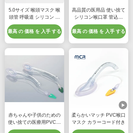
5.0サイズ 喉頭マスク 喉
高品質の医用品 使い捨て
頭管 呼吸道 シリコン 大
シリコン喉口罩 管込み
人の用
LMAチュービング
最高 の 価格 を 入手 する
最高 の 価格 を 入手 する
赤ちゃんや子供のための
柔らかいマッチ PVC喉口
使い捨ての医療用PVC喉
マスク カラーコード付き
頭マスク