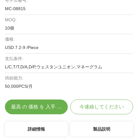
モデル番号:
MC-08815
MOQ:
10個
価格:
USD 7.2-9 /Piece
支払条件:
L/C,T/T,D/A,D/P,ウェスタンユニオン,マネーグラム
供給能力:
50,000PCS/月
最高 の 価格 を 入手 する
今連絡してください
詳細情報
製品説明