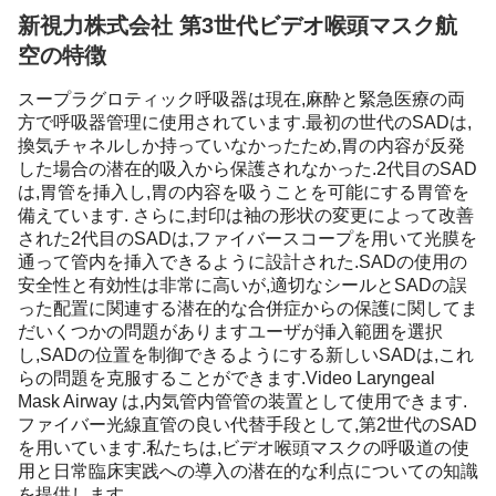
新視力株式会社 第3世代ビデオ喉頭マスク航
空の特徴
スープラグロティック呼吸器は現在,麻酔と緊急医療の両
方で呼吸器管理に使用されています.最初の世代のSADは,
換気チャネルしか持っていなかったため,胃の内容が反発
した場合の潜在的吸入から保護されなかった.2代目のSAD
は,胃管を挿入し,胃の内容を吸うことを可能にする胃管を
備えています. さらに,封印は袖の形状の変更によって改善
された2代目のSADは,ファイバースコープを用いて光膜を
通って管内を挿入できるように設計された.SADの使用の
安全性と有効性は非常に高いが,適切なシールとSADの誤
った配置に関連する潜在的な合併症からの保護に関してま
だいくつかの問題がありますユーザが挿入範囲を選択
し,SADの位置を制御できるようにする新しいSADは,これ
らの問題を克服することができます.Video Laryngeal
Mask Airway は,内気管内管管の装置として使用できます.
ファイバー光線直管の良い代替手段として,第2世代のSAD
を用いています.私たちは,ビデオ喉頭マスクの呼吸道の使
用と日常臨床実践への導入の潜在的な利点についての知識
を提供します.