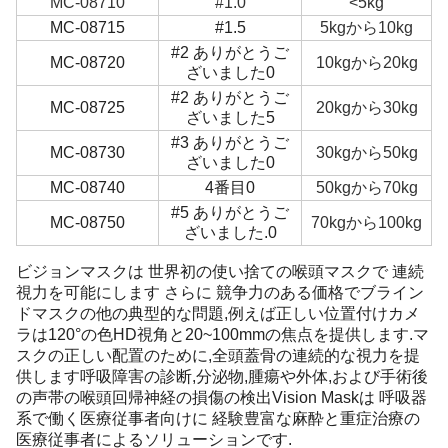
MC-08710
#1.0
<5kg
MC-08715
#1.5
5kgから10kg
#2 ありがとうご
MC-08720
10kgから20kg
ざいました0
#2 ありがとうご
MC-08725
20kgから30kg
ざいました5
#3 ありがとうご
MC-08730
30kgから50kg
ざいました0
MC-08740
4番目0
50kgから70kg
#5 ありがとうご
MC-08750
70kgから100kg
ざいました.0
ビジョンマスクは 世界初の使い捨ての喉頭マスクで 連続
視力を可能にします さらに 競争力のある価格でブライン
ドマスクの他の典型的な問題,例えば正しい位置付けカメ
ラは120°の色HD視角と20~100mmの焦点を提供します.マ
スクの正しい配置のために,全頭蓋骨の連続的な視力を提
供します呼吸障害の診断,分泌物,腫瘍や外体,および手術後
の声帯の喉頭回帰神経の損傷の検出Vision Maskは 呼吸器
系で働く医療従事者向けに 経験豊富な麻酔と重症治療の
医療従事者によるソリューションです.