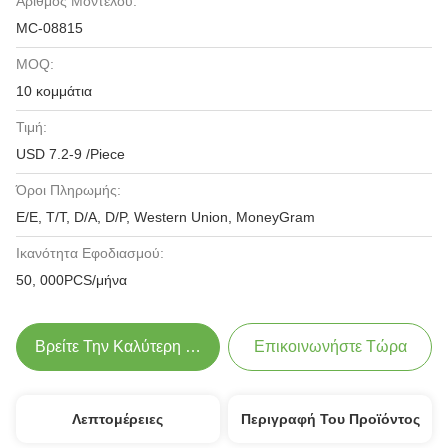
Αριθμός Μοντέλου:
MC-08815
MOQ:
10 κομμάτια
Τιμή:
USD 7.2-9 /Piece
Όροι Πληρωμής:
Ε/Ε, Τ/Τ, D/A, D/P, Western Union, MoneyGram
Ικανότητα Εφοδιασμού:
50, 000PCS/μήνα
Βρείτε Την Καλύτερη Τιμή
Επικοινωνήστε Τώρα
Λεπτομέρειες
Περιγραφή Του Προϊόντος