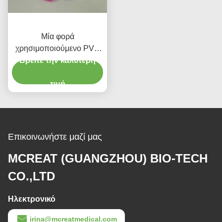
Μία φορά
χρησιμοποιούμενο PVC
Βρείτε την καλύτερη
LMA Μέγεθος 5.0
Λαρυγγιακή μάσκα
Ενσωμάτωση με μπαρ
τιμή
για ενήλικες
Επικοινωνήστε μαζί μας
MCREAT (GUANGZHOU) BIO-TECH
CO.,LTD
Ηλεκτρονικό
irina@mcreatmedical.com