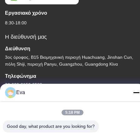
Εργασιακό χρόνο
8:30-18:00
Η διεύθυνσή μας
Διεύθυνση
3ος όροφος, Β15 Βιομηχανική περιοχή Huachuang, Jinshan Cun,
πόλη Shiji, περιοχή Panyu, Guangzhou, Guangdong Κίνα
Τηλεφώνημα
86-020-3156-0583
Eva
5:18 PM
Κίνα Καλή ποιότητα Κλειστό σύστημα αναρρόφησης
Good day, what product are you looking for?
Προμηθευτής. -2026 MCREAT (GUANGZHOU) BIO-TECH
CO.,LTD Όλα τα δικαιώματα διατηρούνται.