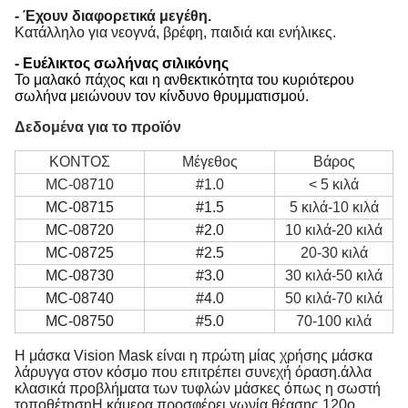
- Έχουν διαφορετικά μεγέθη.
Κατάλληλο για νεογνά, βρέφη, παιδιά και ενήλικες.
- Ευέλικτος σωλήνας σιλικόνης
Το μαλακό πάχος και η ανθεκτικότητα του κυριότερου
σωλήνα μειώνουν τον κίνδυνο θρυμματισμού.
Δεδομένα για το προϊόν
ΚΟΝΤΟΣ
Μέγεθος
Βάρος
MC-08710
#1.0
< 5 κιλά
MC-08715
#1.5
5 κιλά-10 κιλά
MC-08720
#2.0
10 κιλά-20 κιλά
MC-08725
#2.5
20-30 κιλά
MC-08730
#3.0
30 κιλά-50 κιλά
MC-08740
#4.0
50 κιλά-70 κιλά
MC-08750
#5.0
70-100 κιλά
Η μάσκα Vision Mask είναι η πρώτη μίας χρήσης μάσκα
λάρυγγα στον κόσμο που επιτρέπει συνεχή όραση.άλλα
κλασικά προβλήματα των τυφλών μάσκες όπως η σωστή
τοποθέτησηΗ κάμερα προσφέρει γωνία θέασης 120o