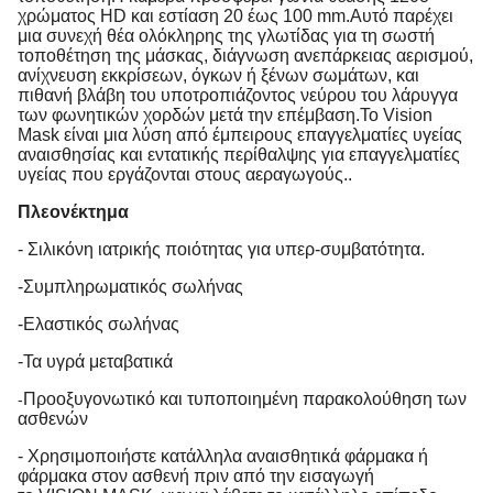
χρώματος HD και εστίαση 20 έως 100 mm.Αυτό παρέχει
μια συνεχή θέα ολόκληρης της γλωτίδας για τη σωστή
τοποθέτηση της μάσκας, διάγνωση ανεπάρκειας αερισμού,
ανίχνευση εκκρίσεων, όγκων ή ξένων σωμάτων, και
πιθανή βλάβη του υποτροπιάζοντος νεύρου του λάρυγγα
των φωνητικών χορδών μετά την επέμβαση.Το Vision
Mask είναι μια λύση από έμπειρους επαγγελματίες υγείας
αναισθησίας και εντατικής περίθαλψης για επαγγελματίες
υγείας που εργάζονται στους αεραγωγούς..
Πλεονέκτημα
- Σιλικόνη ιατρικής ποιότητας για υπερ-συμβατότητα.
-Συμπληρωματικός σωλήνας
-Ελαστικός σωλήνας
-Τα υγρά μεταβατικά
Προοξυγονωτικό και τυποποιημένη παρακολούθηση των
-
ασθενών
- Χρησιμοποιήστε κατάλληλα αναισθητικά φάρμακα ή
φάρμακα στον ασθενή πριν από την εισαγωγή