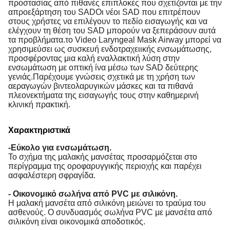
προστασίας από πιθανές επιπλοκές που σχετίζονται με την
απροεξάρτηση του SADΟι νέοι SAD που επιτρέπουν
στους χρήστες να επιλέγουν το πεδίο εισαγωγής και να
ελέγχουν τη θέση του SAD μπορούν να ξεπεράσουν αυτά
τα προβλήματα.το Video Laryngeal Mask Airway μπορεί να
χρησιμεύσει ως συσκευή ενδοτραχειικής ενσωμάτωσης,
προσφέροντας μια καλή εναλλακτική λύση στην
ενσωμάτωση με οπτική ίνα μέσω των SAD δεύτερης
γενιάς.Παρέχουμε γνώσεις σχετικά με τη χρήση των
αεραγωγών βιντεολαρυγικών μάσκες και τα πιθανά
πλεονεκτήματα της εισαγωγής τους στην καθημερινή
κλινική πρακτική.
Χαρακτηριστικά
-Εύκολο για ενσωμάτωση.
Το σχήμα της μαλακής μανσέτας προσαρμόζεται στο
περίγραμμα της οροφαρυγγικής περιοχής και παρέχει
ασφαλέστερη σφραγίδα.
- Οικονομικό σωλήνα από PVC με σιλικόνη.
Η μαλακή μανσέτα από σιλικόνη μειώνει το τραύμα του
ασθενούς. Ο συνδυασμός σωλήνα PVC με μανσέτα από
σιλικόνη είναι οικονομικά αποδοτικός.