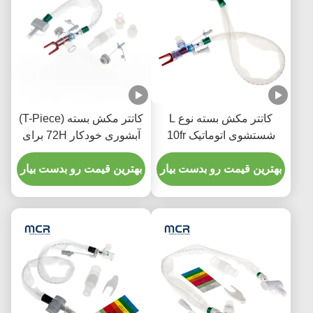
کاتتر مکش بسته نوع L
کاتتر مکش بسته (T-Piece)
شستشوی اتوماتیک 10fr
آبشوری خودکار 72H برای
72h مچ پا دو طرفه برای
بزرگسالان
بیمارستان
بهترین قیمت رو بدست بیار
بهترین قیمت رو بدست بیار