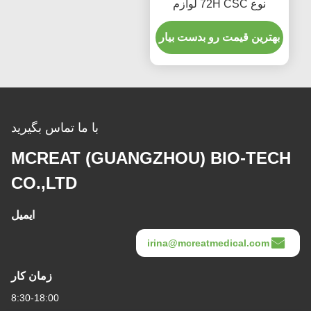
نوع 72H CSC لوازم
پزشکی یکبار مصرف
بهترین قیمت رو بدست بیار
با ما تماس بگیرید
MCREAT (GUANGZHOU) BIO-TECH
CO.,LTD
ایمیل
irina@mcreatmedical.com
زمان کار
8:30-18:00