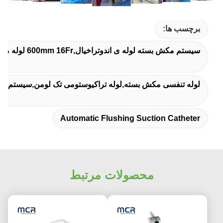
برچسب ها:
سیستم مکش بسته لوله ی اندوتراخیال,600mm 16Fr لوله مکش بسته,کاتتر مکش اتوماتیک
لوله تنفسی مکش بسته,لوله تراکیوستومی تک لومن,سیستم لوله تراکی
Automatic Flushing Suction Catheter
محصولات مرتبط