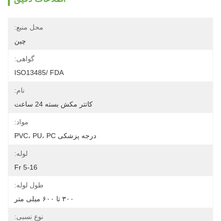
محل منبع:
چین
گواهی:
ISO13485/ FDA
نام:
کاتتر مکش بسته 24 ساعت
مواد:
درجه پزشکی PVC، PU، PC
لوله:
5-16 Fr
طول لوله:
۳۰۰ تا ۶۰۰ میلی متر
نوع نسبی: