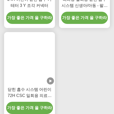
태그:
내막관 닫힌 흡수 시스템
600mm 16Fr 닫힌 흡수관
자동 빨래 흡수 카테터
관련 제품