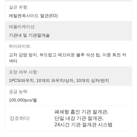
살균 유형:
에틸렌옥사이드 멸균(EO)
애플리케이션:
기관내 및 기관절개술
하이라이트:
교차 감염 방지, 부드럽고 매끄러운 블루 석션 팁, 이중 회전 커
넥터
포장 세부 사항:
1PCS/파우치, 10개의 파우치/상자, 10개의 상자/판지
공급 능력:
100,000pcs/월
폐쇄형 흡인 기관 절개관
, 
강조하다:
단일 내강 기관 절개관
, 
24시간 기관 절개관 시스템