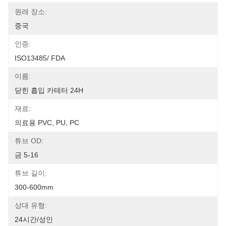
원래 장소:
중국
인증:
ISO13485/ FDA
이름:
닫힌 흡입 카테터 24H
재료:
의료용 PVC, PU, ​​PC
튜브 OD:
금 5-16
튜브 길이:
300-600mm
상대 유형:
24시간/성인