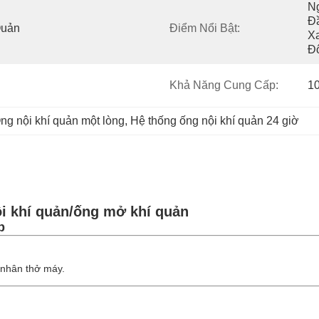
N
Đ
Quản
Điểm Nổi Bật:
X
Đ
Khả Năng Cung Cấp:
1
ng nội khí quản một lòng
, 
Hệ thống ống nội khí quản 24 giờ
ội khí quản/ống mở khí quản
ép
 nhân thở máy.