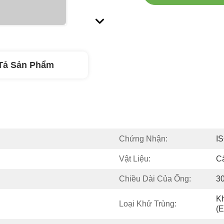
Tả Sản Phẩm
Chứng Nhận:
I
Vật Liệu:
Cấ
Chiều Dài Của Ống:
3
Kh
Loại Khử Trùng:
(