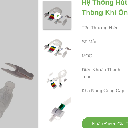
Hệ Thống Hút
Thông Khí Ốn
Tên Thương Hiệu:
Số Mẫu:
MOQ:
Điều Khoản Thanh
Toán:
Khả Năng Cung Cấp:
Nhận Được Giá T