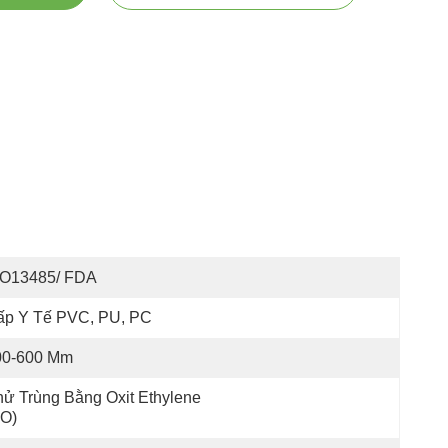
SO13485/ FDA
p Y Tế PVC, PU, ​​​​PC
00-600 Mm
ử Trùng Bằng Oxit Ethylene 
EO)