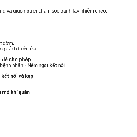
rong và giúp người chăm sóc tránh lây nhiễm chéo.
út đờm.
ng cách tưới rửa.
p để cho phép
- Nêm ngắt kết nối
 bệnh nhân.
 kết nối và kẹp
g mở khí quản