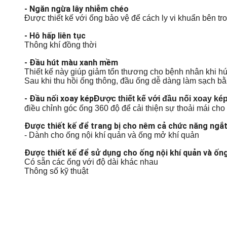
- Ngăn ngừa lây nhiễm chéo
Được thiết kế với ống bảo vệ để cách ly vi khuẩn bên t
- Hô hấp liên tục
Thông khí đồng thời
- Đầu hút màu xanh mềm
Thiết kế này giúp giảm tổn thương cho bệnh nhân khi h
Sau khi thu hồi ống thông, đầu ống dễ dàng làm sạch bằ
- Đầu nối xoay kép
Được thiết kế với đầu nối xoay ké
điều chỉnh góc ống 360 độ để cải thiện sự thoải mái cho
Được thiết kế để trang bị cho nêm cả chức năng ngắt
- Dành cho ống nội khí quản và ống mở khí quản
Được thiết kế để sử dụng cho ống nội khí quản và ốn
Có sẵn các ống với độ dài khác nhau
Thông số kỹ thuật