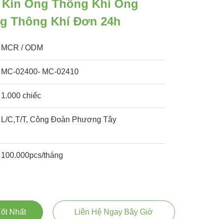
 Kín Ống Thông Khí Ống
g Thông Khí Đơn 24h
MCR / ODM
MC-02400- MC-02410
1.000 chiếc
L/C,T/T, Công Đoàn Phương Tây
100.000pcs/tháng
ốt Nhất
Liên Hệ Ngay Bây Giờ