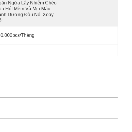
găn Ngừa Lây Nhiễm Chéo 
ầu Hút Mềm Và Mịn Màu 
anh Dương Đầu Nối Xoay 
ôi
00.000pcs/tháng