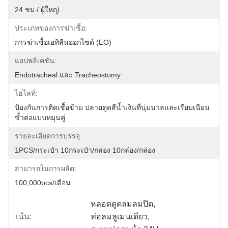
24 ชม./ ผู้ใหญ่
ประเภทของการฆ่าเชื้อ:
การฆ่าเชื้อเอทิลีนออกไซด์ (EO)
แอปพลิเคชัน:
Endotracheal และ Tracheostomy
ไฮไลท์:
ป้องกันการติดเชื้อข้าม ปลายดูดสีน้ำเงินที่นุ่มนวลและเรียบเนียน 
ขั้วต่อแบบหมุนคู่
รายละเอียดการบรรจุ:
1PCS/กระเป๋า 10กระเป๋า/กล่อง 10กล่อง/กล่อง
สามารถในการผลิต:
100,000pcs/เดือน
หลอดดูดลมลมปิด
, 
เน้น:
ท่อลมลูเมนเดียว
, 