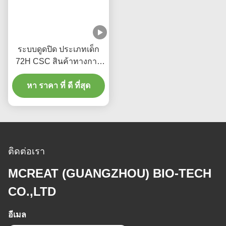
สินค้าที่เกี่ยวข้อง
ถุงน้ําดูดปิด แบบ L
คาเทเตอร์ดูดปิด (T-Piece)
อัตโนมัติล้าง 10fr 72h
อัตโนมัติระบายน้ํา 72H
กลมเล็บหมุนคู่สําหรับโรง
สําหรับผู้ใหญ่
หา ราคา ที่ ดี ที่สุด
พยาบาล
หา ราคา ที่ ดี ที่สุด