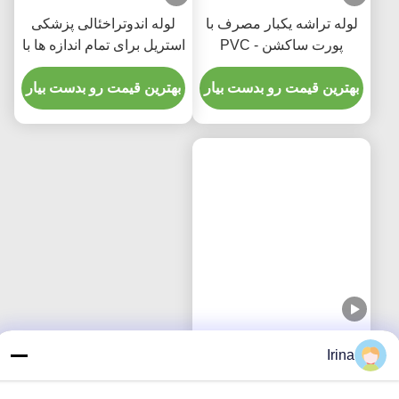
لوله تراشه یکبار مصرف با
لوله اندوتراخئالی پزشکی
پورت ساکشن - PVC
استریل برای تمام اندازه ها با
شفاف بدون DEHP برای
CE ISO
پنج سال ضمانت کیفیت
بهترین قیمت رو بدست بیار
بهترین قیمت رو بدست بیار
لوله اندوتراخئالی یکبار
Irina
مصرف تقویت شده با پورت
مکش میکرو نازک PU