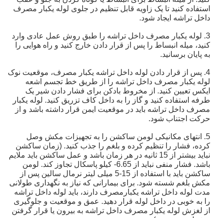
استفاده کنید تا یک زاویه قابل تنظیم در جلوی لوله یکبار مصرف
داخل تراشه ایجاد شود.
3. لوله یکبار مصرف داخل تراشه را طبق روش عمل عادی وارد
کنید، میله انبساط را پس از قرار دادن خارج کنید و راه هوایی را
به پایان برسانید.
4. پس از قرار دادن لوله داخل تراشه یکبار مصرف، موقعیت نوک
لوله یکبار مصرف داخل تراشه را از طریق خط تجسم اشعه
ایکس تعیین کنید. از مخروط بادکن برای فشار دادن شیر یک
طرفه استفاده کنید و گاز را به داخل کاف تزریق کنید. لوله یکبار
مصرف داخل تراشه باید در موقعیت ایمن قرار داشته باشد و از
حرکت اجتناب شود.
5. انتهای مکانیکی لومن ساکشن را به تجهیزات مکش وصل
کرده، فشار را تنظیم کرده و بلغم را جذب کنید. (زمان ساکشن
نباید بیشتر از 15 ثانیه در هر زمان باشد و عمل ساکشن باید ملایم
باشد. فشار منفی نباید از 6.65- کیلو پاسکال تجاوز کند. لومن
ساکشن باید با استفاده از 15-5 میلی لیتر نرمال سالین پس از
مکش بلغم شسته شود. برای بیمارانی که نیاز به نگهداری طولانی
مدت لوله داخل تراشه یکبارمصرف دارند، باید لوله داخل تراشه
را به خوبی در داخل لوله قرار دهید. عمق و موقعیت و جلوگیری
از لغزش لوله یکبار مصرف داخل تراشه به بیرون یا قرار گرفتن