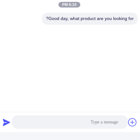
بهترین قیمت رو بدست بیار
6:10 PM
Good day, what product are you looking for?
با ما تماس بگیرید
MCREAT (GUANGZHOU) BIO-TECH
CO.,LTD
ایمیل
irina@mcreatmedical.com
زمان کار
8:30-18:00
آدرس ما