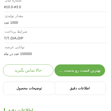
شماره مدل:
#3.0-#10.0
مقدار تولیدی:
1000 عدد
شرایط پرداخت:
T/T،D/A،D/P
توانایی عرضه:
100000 عدد در ماه
بهترین قیمت رو بدست بیار
حالا تماس بگیرید
اطلاعات دقیق
توضیحات محصول
اطلاعات دقیق