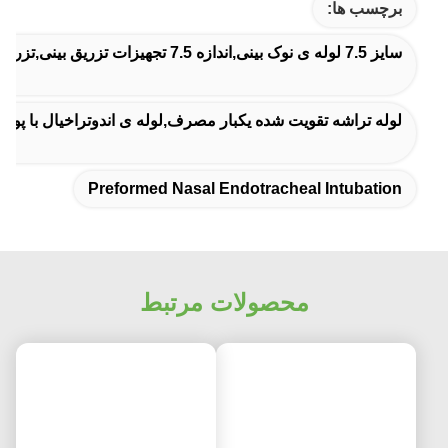
برچسب ها:
سایز 7.5 لوله ی نوک بینی,اندازه 7.5 تجهیزات تزریق بینی,تزریق پیش سازان به داخل بینی
لوله تراشه تقویت شده یکبار مصرف,لوله ی اندوتراخیال با پو
Preformed Nasal Endotracheal Intubation
محصولات مرتبط