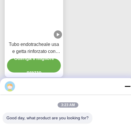
Tubo endotracheale usa
e getta rinforzato con
portale di aspirazione
Ottenga il migliore
micro sottile con manette
prezzo
in PU
Contattaci
3:23 AM
MCREAT (GUANGZHOU) BIO-TECH
Good day, what product are you looking for?
CO.,LTD