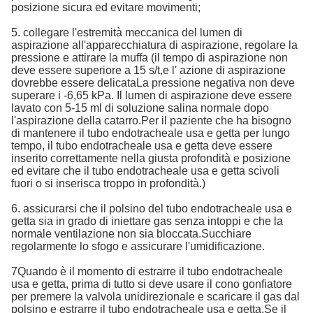
posizione sicura ed evitare movimenti;
5. collegare l'estremità meccanica del lumen di
aspirazione all'apparecchiatura di aspirazione, regolare la
pressione e attirare la muffa (il tempo di aspirazione non
deve essere superiore a 15 s/t,e l' azione di aspirazione
dovrebbe essere delicataLa pressione negativa non deve
superare i -6,65 kPa. Il lumen di aspirazione deve essere
lavato con 5-15 ml di soluzione salina normale dopo
l'aspirazione della catarro.Per il paziente che ha bisogno
di mantenere il tubo endotracheale usa e getta per lungo
tempo, il tubo endotracheale usa e getta deve essere
inserito correttamente nella giusta profondità e posizione
ed evitare che il tubo endotracheale usa e getta scivoli
fuori o si inserisca troppo in profondità.)
6. assicurarsi che il polsino del tubo endotracheale usa e
getta sia in grado di iniettare gas senza intoppi e che la
normale ventilazione non sia bloccata.Succhiare
regolarmente lo sfogo e assicurare l'umidificazione.
7Quando è il momento di estrarre il tubo endotracheale
usa e getta, prima di tutto si deve usare il cono gonfiatore
per premere la valvola unidirezionale e scaricare il gas dal
polsino e estrarre il tubo endotracheale usa e getta.Se il