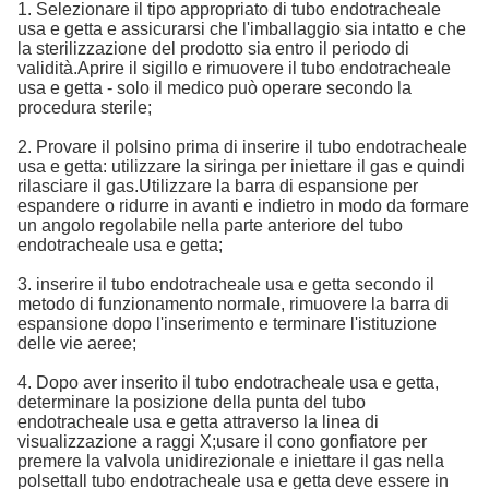
1. Selezionare il tipo appropriato di tubo endotracheale
usa e getta e assicurarsi che l'imballaggio sia intatto e che
la sterilizzazione del prodotto sia entro il periodo di
validità.Aprire il sigillo e rimuovere il tubo endotracheale
usa e getta - solo il medico può operare secondo la
procedura sterile;
2. Provare il polsino prima di inserire il tubo endotracheale
usa e getta: utilizzare la siringa per iniettare il gas e quindi
rilasciare il gas.Utilizzare la barra di espansione per
espandere o ridurre in avanti e indietro in modo da formare
un angolo regolabile nella parte anteriore del tubo
endotracheale usa e getta;
3. inserire il tubo endotracheale usa e getta secondo il
metodo di funzionamento normale, rimuovere la barra di
espansione dopo l'inserimento e terminare l'istituzione
delle vie aeree;
4. Dopo aver inserito il tubo endotracheale usa e getta,
determinare la posizione della punta del tubo
endotracheale usa e getta attraverso la linea di
visualizzazione a raggi X;usare il cono gonfiatore per
premere la valvola unidirezionale e iniettare il gas nella
polsettaIl tubo endotracheale usa e getta deve essere in