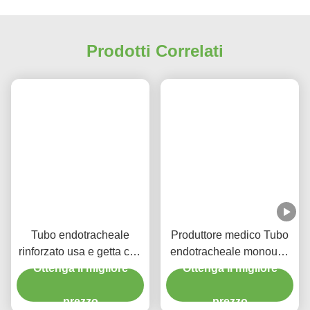
Prodotti Correlati
Tubo endotracheale
Produttore medico Tubo
rinforzato usa e getta con
endotracheale monouso
porta di aspirazione per la
Ottenga il migliore
rinforzato DEHP libero
Ottenga il migliore
prevenzione del VAP
prezzo
prezzo