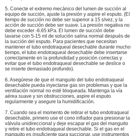
5. Conecte el extremo mecánico del lumen de succión al
equipo de succión, ajuste la presión y aspire el esputo. (El
tiempo de succión no debe ser superior a 15 s/vez, y la
acción de succión debe ser suave. La presión negativa no
debe exceder -6.65 kPa. El lumen de succión debe
lavarse con 5-15 ml de solución salina normal después de
la succión del esputo. Para pacientes que necesitan
mantener el tubo endotraqueal desechable durante mucho
tiempo, el tubo endotraqueal desechable debe insertarse
correctamente en la profundidad y posición correctas y
evitar que el tubo endotraqueal desechable se deslice o
se inserte demasiado profundo).
6. Asegúrese de que el manguito del tubo endotraqueal
desechable pueda inyectarse gas sin problemas y que la
ventilación normal no esté bloqueada. Mantenga la vía
aérea suave y sin obstrucciones, aspire el esputo
regularmente y asegure la humidificación.
7. Cuando sea el momento de retirar el tubo endotraqueal
desechable, primero use el cono inflador para presionar la
válvula unidireccional y deje escapar el gas del manguito
y retire el tubo endotraqueal desechable. Si el gas en el
manguito es insuficiente para succionar, use instrumentos