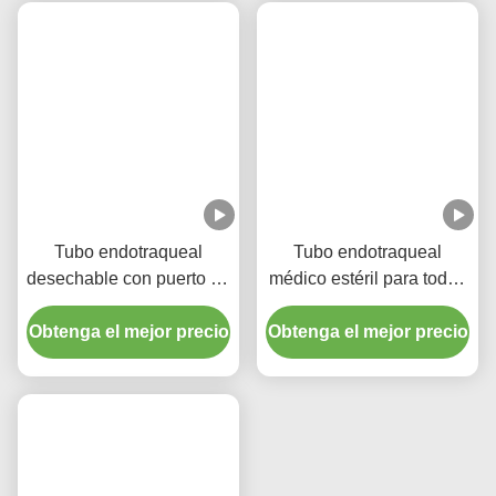
Tubo endotraqueal
Tubo endotraqueal
desechable con puerto de
médico estéril para todos
succión - PVC
los tamaños con ISO CE
Obtenga el mejor precio
transparente libre de
Obtenga el mejor precio
DEHP para garantía de
calidad de cinco años