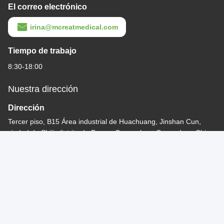
El correo electrónico
irina@mcreatmedical.com
Tiempo de trabajo
8:30-18:00
Nuestra dirección
Dirección
Tercer piso, B15 Área industrial de Huachuang, Jinshan Cun,
ciudad de Shiji, distrito de Panyu, Guangzhou, Guangdong China
Teléfono
86-020-3156-0583