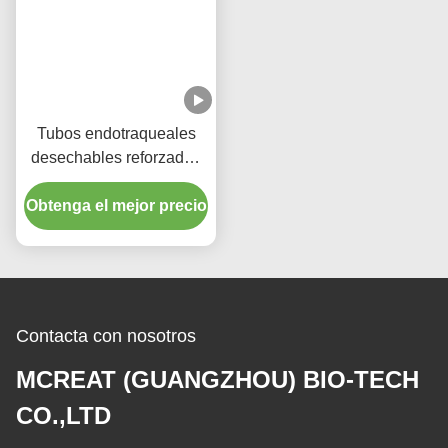
Tubos endotraqueales
desechables reforzados
con puerto de succión
Obtenga el mejor precio
micro delgado con
esposas de PU
Contacta con nosotros
MCREAT (GUANGZHOU) BIO-TECH
CO.,LTD