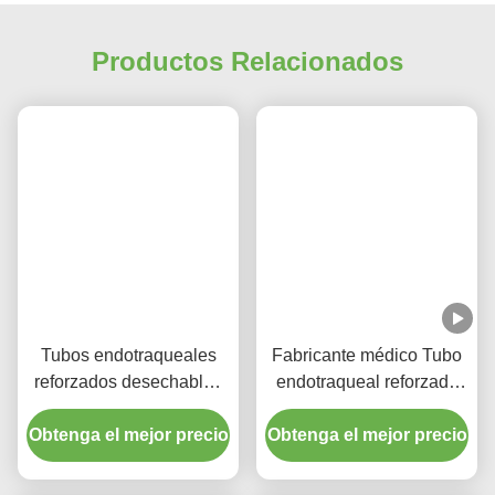
Productos Relacionados
Tubos endotraqueales
Fabricante médico Tubo
reforzados desechables
endotraqueal reforzado
con puerto de succión
desechable libre de
Obtenga el mejor precio
para la prevención de
Obtenga el mejor precio
DEHP
VAP