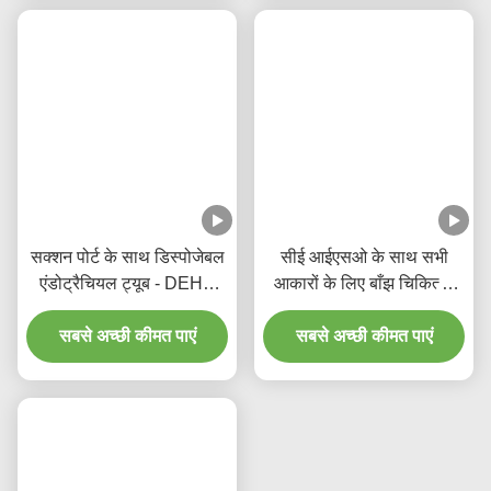
सक्शन पोर्ट के साथ डिस्पोजेबल
सीई आईएसओ के साथ सभी
एंडोट्रैचियल ट्यूब - DEHP
आकारों के लिए बाँझ चिकित्सा
मुक्त पारदर्शी पीवीसी पांच साल
एंडोट्रैचियल ट्यूब
की गुणवत्ता गारंटी के लिए
सबसे अच्छी कीमत पाएं
सबसे अच्छी कीमत पाएं