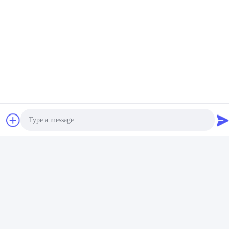
ईमेल
irina@mcreatmedical.com
कार्य समय
8:30-18:00
हमारा पता
पता
तीसरी मंजिल, B15 हुआचुआंग औद्योगिक क्षेत्र, जिनशान कुन, शिजी टाउन, पान्यू
जिला, गुआंगज़ौ, गुआंग्डोंग चीन
टेलीफोन
86-020-3156-0583
Photo
Video Call
Audio Call