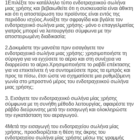
1Επιλέξτε τον κατάλληλο τύπο ενδοτραχειικού σωλήνα
μιας χρήσης και βεβαιωθείτε ότι η συσκευασία είναι άθικτη
και ότι η αποστείρωση του προϊόντος είναι εντός της
περιόδου ισχύος.Ανοίξτε την σφραγίδα και βγάλτε τον
ενδοτραχειικό σωλήνα μιας χρήσης- μόνο ο επαγγελματίας
γιατρός μπορεί να λειτουργήσει σύμφωνα με την
αποστειρωμένη διαδικασία;
2.Δοκιμάστε την μανσέτα πριν εισαγάγετε τον
ενδοτραχειικό σωλήνα μιας χρήσης: χρησιμοποιήστε τη
σύριγγα για να εγχύσετε το αέριο και στη συνέχεια να
διαρρεύσει το αέριο.Χρησιμοποιήστε το ραβδί επέκτασης
για να επεκτείνετε ή να συντομεύσετε προς τα εμπρός και
προς τα πίσω, έτσι ώστε να σχηματίσετε μια ρυθμιζόμενη
γωνία στο μπροστινό μέρος του ενδοτραχειικού σωλήνα
μιας χρήσης;
3. Εισάγετε τον ενδοτραχειικό σωλήνα μίας χρήσης
σύμφωνα με τη συνήθη μέθοδο λειτουργίας, αφαιρέστε την
ράβδο διεύρυνσης μετά την εισαγωγή και ολοκληρώστε
την εγκατάσταση του αεραγωγού.
4Μετά την εισαγωγή του ενδοτραχείου σωλήνα μίας
χρήσης, προσδιορίζεται η θέση της άκρης του
ενδοτραχείου σωλήνα μίας χρήσης μέσω της γραμμής