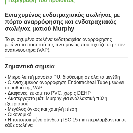
Περιγραφή Του Προϊόντος
Ενισχυμένος ενδοτραχιακός σωλήνας με
πόρτο αναρρόφησης και ενδοτραχιακός
σωλήνας ματιού Murphy
Το ενισχυμένο σωλήνα ενδοτραχείας αναρρόφησης
μειώνει το ποσοστό της πνευμονίας που σχετίζεται με τον
αναπνευστήρα (VAP).
Σημαντικά σημεία
• Μικρο λεπτή μανσέτα PU, διαθέσιμη σε όλα τα μεγέθη
• Ο ενισχυμένος αναρρόφηση Endotracheal Tube μειώνει
το ρυθμό της VAP
• Διαφανές, εύκαμπτο PVC, χωρίς DEHP
• Ακατέργαστο μάτι Murphy για εναλλακτική πύλη
εξαερισμού
• Μεγάλος όγκος και χαμηλή πίεση
• Οικονομικό
• Η τυποποιημένη σύνδεση ISO 15 mm περιλαμβάνεται σε
κάθε σωλήνα