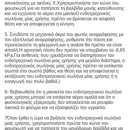
απεικόνισης με ακτίνες Χ.Χρησιμοποιήστε τον κώνο του
φουσκωτή για να πατήσετε τη βαλβίδα μονής κατεύθυνσης
και να εγχύσετε το αέριο στο μανίκιΟ ενδοτραχειικός
σωλήνας μίας χρήσης πρέπει να βρίσκεται σε ασφαλή
θέση και να αποφεύγεται η κίνηση.
5. Συνδέστε το μηχανικό άκρο του φωτός αναρρόφησης με
τον εξοπλισμό αναρρόφησης, ρυθμίστε την πίεση και
προσελκύστε τη φλεγμονή.και η ανάσα θα πρέπει να είναι
απαλή.Η αρνητική πίεση δεν πρέπει να υπερβαίνει τα -6,65
kPa.Για ασθενείς που χρειάζονται να διατηρήσουν τον
ενδοτραχειικό σωλήνα μιας χρήσης για μεγάλο διάστημα, ο
ενδοτραχειικός σωλήνας μίας χρήσης πρέπει να εισάγεται
σωστά στο σωστό βάθος και θέση και να αποφεύγεται η
εκτόξευση του ενδοτραχειικού σωλήνα μίας χρήσης ή η
εισαγωγή του πολύ βαθιά.)
6- Βεβαιωθείτε ότι η μανικέτα του ενδοτραχειικού σωλήνα
μιας χρήσης μπορεί να εισάγεται αέριο ομαλά και ότι ο
φυσιολογικός εξαερισμός δεν αποκλείεται.να ρουφάει
τακτικά το φλέγμα και να εξασφαλίζει την υγρασία.
7Όταν έρθει η ώρα να βγάλετε τον ενδοτραχειικό σωλήνα
μιας χρήσης, χρησιμοποιήστε πρώτα τον κώνο του
φουσκωτή για να πατήσετε την μονόδρομη βαλβίδα και να