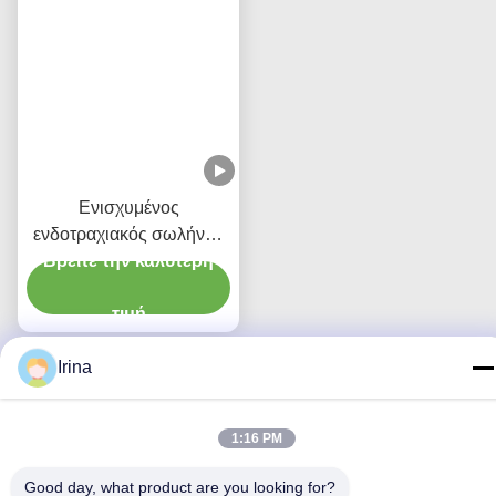
Ενισχυμένος
ενδοτραχιακός σωλήνας
με μανιασμό μικρο λεπτής
Βρείτε την καλύτερη
PU
τιμή
Irina
Επικοινωνήστε μαζί μας
1:16 PM
MCREAT (GUANGZHOU) BIO-TECH
Good day, what product are you looking for?