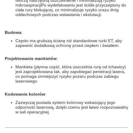
tworzą nadrzędną uszczelnienie i minimalizują ryzyko
mikroaspiracjiPo wydefalowaniu jest ściśle przyczepiony do
ciała rury blokującej, co minimalizuje ryzyko urazu dróg
oddechowych podczas wstawiania i ekstutacji.
Budowa
:
Często ma grubszą ścianę niż standardowe rurki ET, aby
zapewnić dodatkową ochronę przed ciepłem i światłem.
Projektowanie mankietów
:
Mankieta (płynna część, która uszczelnia rurę od tchawicy)
jest zaprojektowana tak, aby zapobiegać penetracji lasera,
co pomaga zmniejszyć ryzyko pożaru podczas zabiegu
laserowego.
Kodowanie kolorów
:
Zazwyczaj posiada system kolorowy wskazujący jego
odporność laserową, dzięki czemu jest łatwo rozpoznawalny
w sali operacyjnej.