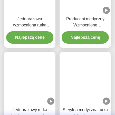
Jednorazowa
Producent medyczny
wzmocniona rurka
Wzmocnione
endotrachealna z
jednorazowe rurki
odciągaczem do
Najlepszą cenę
endotrachealne bez
Najlepszą cenę
zapobiegania VAP
DEHP
Jednorazowy rurka
Sterylna medyczna rurka