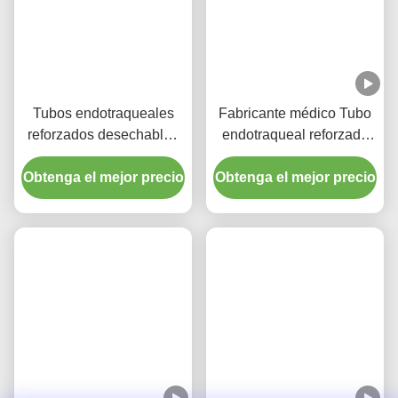
Tubos endotraqueales
Fabricante médico Tubo
reforzados desechables
endotraqueal reforzado
con puerto de succión
desechable libre de
Obtenga el mejor precio
para la prevención de
Obtenga el mejor precio
DEHP
VAP