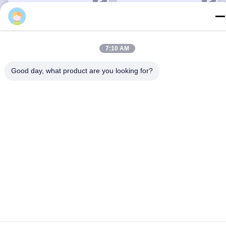
Tubo endotraqueal
Tubo endotraqueal
desechable con puerto de
médico estéril para todos
succión - PVC
los tamaños con ISO CE
7:10 AM
Obtenga el mejor precio
transparente libre de
Obtenga el mejor precio
DEHP para garantía de
Good day, what product are you looking for?
calidad de cinco años
Tubos endotraqueales
desechables reforzados
con puerto de succión