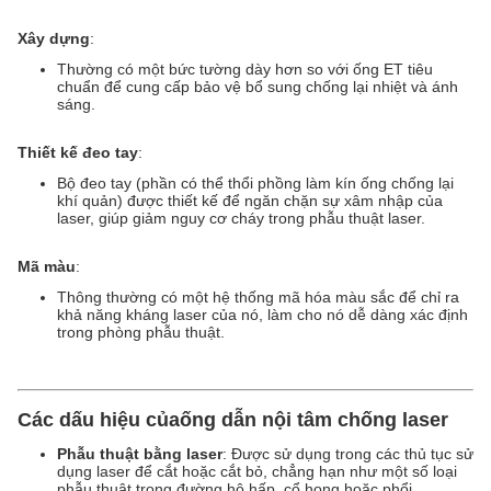
Xây dựng
:
Thường có một bức tường dày hơn so với ống ET tiêu
chuẩn để cung cấp bảo vệ bổ sung chống lại nhiệt và ánh
sáng.
Thiết kế đeo tay
:
Bộ đeo tay (phần có thể thổi phồng làm kín ống chống lại
khí quản) được thiết kế để ngăn chặn sự xâm nhập của
laser, giúp giảm nguy cơ cháy trong phẫu thuật laser.
Mã màu
:
Thông thường có một hệ thống mã hóa màu sắc để chỉ ra
khả năng kháng laser của nó, làm cho nó dễ dàng xác định
trong phòng phẫu thuật.
Các dấu hiệu của
ống dẫn nội tâm chống laser
Phẫu thuật bằng laser
: Được sử dụng trong các thủ tục sử
dụng laser để cắt hoặc cắt bỏ, chẳng hạn như một số loại
phẫu thuật trong đường hô hấp, cổ họng hoặc phổi.