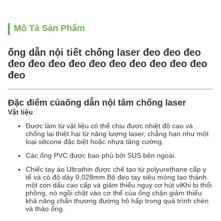
Mô Tả Sản Phẩm
ống dẫn nội tiết chống laser đeo đeo đeo
đeo đeo đeo đeo đeo đeo đeo đeo đeo đeo
đeo
Đặc điểm của
ống dẫn nội tâm chống laser
Vật liệu
:
Được làm từ vật liệu có thể chịu được nhiệt độ cao và
chống lại thiệt hại từ năng lượng laser, chẳng hạn như một
loại silicone đặc biệt hoặc nhựa tăng cường.
Các ống PVC được bao phủ bởi SUS bên ngoài.
Chiếc tay áo Ultrathin được chế tạo từ polyurethane cấp y
tế và có độ dày 0,028mm.Bộ đeo tay siêu mỏng tạo thành
một con dấu cao cấp và giảm thiểu nguy cơ hút viKhi bị thổi
phồng, nó ngồi chặt vào cơ thể của ống chặn giảm thiểu
khả năng chấn thương đường hô hấp trong quá trình chèn
và tháo ống.