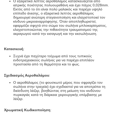
Ο εξαιρετικά λεπτός αεροθάλαμος κατασκευάζεται από
ιατρικής ποιότητας πολυουρεθάνη και έχει πάχος 0,028mm.
Εκτός από το ότι είναι πολύ μαλακός και παρέχει υψηλό
επίπεδο άνεσης, ο εξαιρετικά λεπτός αεροθάλαμος
δημιουργεί ανώτερη στεγανοποίηση και ελαχιστοποιεί τον
κίνδυνο μικροαναρρόφησης. Όταν αποπληθωριστεί,
εφαρμόζει σφιχτά στο σώμα του σωλήνα μπλοκαρίσματος,
ελαχιστοποιώντας την πιθανότητα τραυματισμού της
αεραγωγού κατά την εισαγωγή και την εκσωλήνωση.
Κατασκευή
:
Συχνά έχει παχύτερο τοίχωμα από τους τυπικούς
ενδοτραχειακούς σωλήνες για να παρέχει επιπλέον
προστασία από τη θερμότητα και το φως.
Σχεδιασμός Αεροθαλάμου
:
Ο αεροθάλαμος (το φουσκωτό μέρος που σφραγίζει τον
σωλήνα στην τραχεία) έχει σχεδιαστεί για να αποτρέπει τη
διείσδυση λέιζερ, βοηθώντας στη μείωση του κινδύνου
πυρκαγιάς κατά τη διάρκεια χειρουργικής επέμβασης με
λέιζερ.
Χρωματική Κωδικοποίηση
: