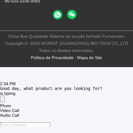
2:34 PM
Good day, what product are you looking for?
Contacte-nos
MCREAT (GUANGZHOU) BIO-TECH
CO.,LTD
E-mail
irina@mcreatmedical.com
Horário de trabalho
8:30-18:00
O nosso endereço
Endereço
3o andar, B15 Área Industrial Huachuang, Jinshan Cun, cidade
de Shiji, distrito de Panyu, Guangzhou, Guangdong China