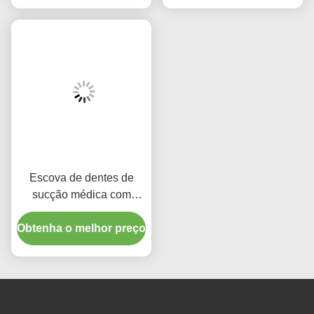
Escova de dentes de
Sucção Médica Sucção
sucção de silicone
Escova de Dentes
médico para higiene
descartável Limpeza oral
Obtenha o melhor preço
bucal
Obtenha o melhor preço
para adultos
Escova de dentes de
Cabeça de escova de
sucção médica
silicone Aplicativo de