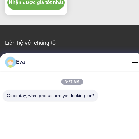
Nhận được giá tốt nhất
Liên hệ với chúng tôi
MCREAT (GUANGZHOU) BIO-TECH
Eva
CO.,LTD
Email
3:27 AM
irina@mcreatmedical.com
Good day, what product are you looking for?
Thời gian làm việc
8:30-18:00
Địa chỉ của tôi