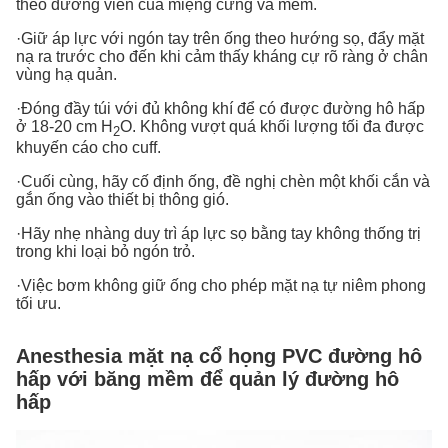
theo đường viền của miệng cứng và mềm.
·Giữ áp lực với ngón tay trên ống theo hướng sọ, đẩy mặt
nạ ra trước cho đến khi cảm thấy kháng cự rõ ràng ở chân
vùng hạ quản.
·Đóng đầy túi với đủ không khí để có được đường hô hấp
ở 18-20 cm H
O. Không vượt quá khối lượng tối đa được
2
khuyến cáo cho cuff.
·Cuối cùng, hãy cố định ống, đề nghị chèn một khối cắn và
gắn ống vào thiết bị thông gió.
·Hãy nhẹ nhàng duy trì áp lực sọ bằng tay không thống trị
trong khi loại bỏ ngón trỏ.
·Việc bơm không giữ ống cho phép mặt nạ tự niêm phong
tối ưu.
Anesthesia mặt nạ cổ họng PVC đường hô
hấp với băng mềm để quản lý đường hô
hấp