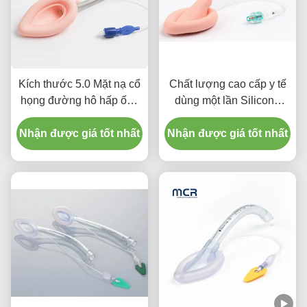
Kích thước 5.0 Mặt nạ cổ
Chất lượng cao cấp y tế
họng đường hô hấp ống
dùng một lần Silicone
cổ họng đường hô hấp
nén cổ họng ống dẫn
Nhận được giá tốt nhất
silicone cho người lớn
Nhận được giá tốt nhất
LMA ống