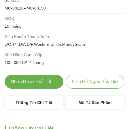
Số Mẫu:
MC-08110--MC-08150
MOQ:
10 miếng
Điều Khoản Thanh Toán:
L/C,T/T,D/A,D/P,Western Union,MoneyGram
Khả Năng Cung Cấp:
100, 000 CÁI / Tháng
Nhận Được Giá Tốt Nhất
Liên Hệ Ngay Bây Giờ
Thông Tin Chi Tiết
Mô Tả Sản Phẩm
Thông Tin Chi Tiết