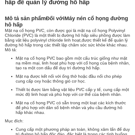
hấp để quản lý đường hô hấp
Mô tả sản phẩm
Đối với
Máy nén cổ họng đường
hô hấp
Mặt nạ cổ họng PVC, còn được gọi là mặt nạ cổ họng Polyvinyl
Chloride (PVC) là một thiết bị đường hô hấp siêu phồng được làm
bằng vật liệu polyvinyl chloride linh hoạt,được thiết kế để quản lý
đường hô hấp trong các thiết lập chăm sóc sức khỏe khác nhau.
Mô tả:
Mặt nạ cổ họng PVC bao gồm một cấu trúc giống như mặt
nạ mềm mại, linh hoạt phù hợp với cổ họng của bệnh nhân,
tạo ra một con dấu để duy trì đường hô hấp.
Mặt nạ được kết nối với ống thở hoặc đầu nối cho phép
cung cấp oxy hoặc thông gió cơ học.
Thiết bị được làm bằng vật liệu PVC cấp y tế, cung cấp một
mức độ linh hoạt và phù hợp với cơ thể của bệnh nhân.
Mặt nạ cổ họng PVC có sẵn trong một loạt các kích thước
để phù hợp với dân số bệnh nhân và yêu cầu đường hô
hấp khác nhau.
Mục đích:
Cung cấp một phương pháp an toàn, không xâm lấn để duy
trì đường hô hấp độc đáo, đặc biệt là trong các tình huống