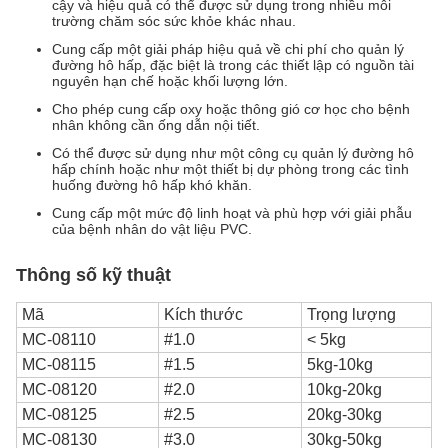
cậy và hiệu quả có thể được sử dụng trong nhiều môi
trường chăm sóc sức khỏe khác nhau.
Cung cấp một giải pháp hiệu quả về chi phí cho quản lý
đường hô hấp, đặc biệt là trong các thiết lập có nguồn tài
nguyên hạn chế hoặc khối lượng lớn.
Cho phép cung cấp oxy hoặc thông gió cơ học cho bệnh
nhân không cần ống dẫn nội tiết.
Có thể được sử dụng như một công cụ quản lý đường hô
hấp chính hoặc như một thiết bị dự phòng trong các tình
huống đường hô hấp khó khăn.
Cung cấp một mức độ linh hoạt và phù hợp với giải phẫu
của bệnh nhân do vật liệu PVC.
Thông số kỹ thuật
Mã
Kích thước
Trọng lượng
MC-08110
#1.0
< 5kg
MC-08115
#1.5
5kg-10kg
MC-08120
#2.0
10kg-20kg
MC-08125
#2.5
20kg-30kg
MC-08130
#3.0
30kg-50kg