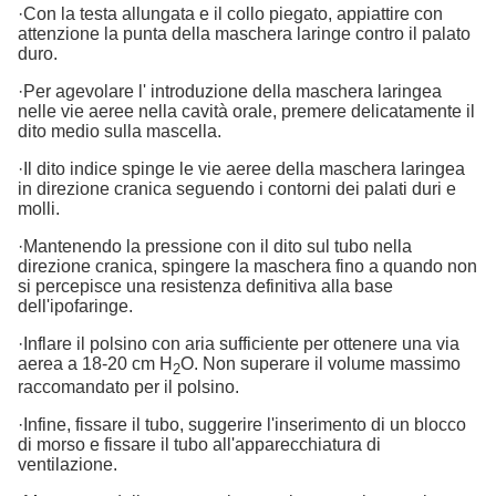
·Con la testa allungata e il collo piegato, appiattire con
attenzione la punta della maschera laringe contro il palato
duro.
·Per agevolare l' introduzione della maschera laringea
nelle vie aeree nella cavità orale, premere delicatamente il
dito medio sulla mascella.
·Il dito indice spinge le vie aeree della maschera laringea
in direzione cranica seguendo i contorni dei palati duri e
molli.
·Mantenendo la pressione con il dito sul tubo nella
direzione cranica, spingere la maschera fino a quando non
si percepisce una resistenza definitiva alla base
dell'ipofaringe.
·Inflare il polsino con aria sufficiente per ottenere una via
aerea a 18-20 cm H
O. Non superare il volume massimo
2
raccomandato per il polsino.
·Infine, fissare il tubo, suggerire l'inserimento di un blocco
di morso e fissare il tubo all'apparecchiatura di
ventilazione.