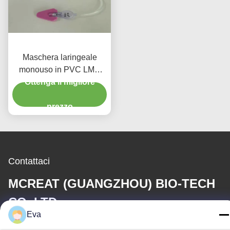
Maschera laringeale
monouso in PVC LMA
dimensione 5.0 Intubation
Ottenga il migliore
with Bar Adult Use
prezzo
Contattaci
MCREAT (GUANGZHOU) BIO-TECH
CO.,LTD
Eva
E-mail