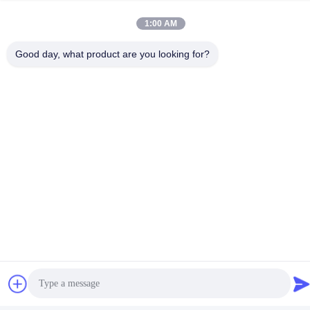
irina@mcreatmedical.com
1:00 AM
Good day, what product are you looking for?
Orario di lavoro
8:30-18:00
Il nostro indirizzo
Indirizzo
Terzo piano, B15 zona industriale di Huachuang, Jinshan Cun,
città di Shiji, distretto di Panyu, Guangzhou, Guangdong Cina
Telefono
86-020-3156-0583
Cina Buona qualità Sistema di aspirazione chiuso Fornitore.