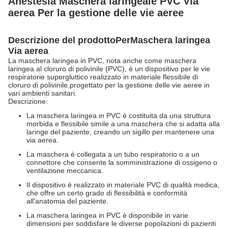
Anestesia Maschera laringeale PVC Via
aerea Per la gestione delle vie aeree
Descrizione del prodotto
Per
Maschera laringea
Via aerea
La maschera laringea in PVC, nota anche come maschera
laringea al cloruro di polivinile (PVC), è un dispositivo per le vie
respiratorie supergluttico realizzato in materiale flessibile di
cloruro di polivinile,progettato per la gestione delle vie aeree in
vari ambienti sanitari.
Descrizione:
La maschera laringea in PVC è costituita da una struttura
morbida e flessibile simile a una maschera che si adatta alla
laringe del paziente, creando un sigillo per mantenere una
via aerea.
La maschera è collegata a un tubo respiratorio o a un
connettore che consente la somministrazione di ossigeno o
ventilazione meccanica.
Il dispositivo è realizzato in materiale PVC di qualità medica,
che offre un certo grado di flessibilità e conformità
all'anatomia del paziente.
La maschera laringea in PVC è disponibile in varie
dimensioni per soddisfare le diverse popolazioni di pazienti