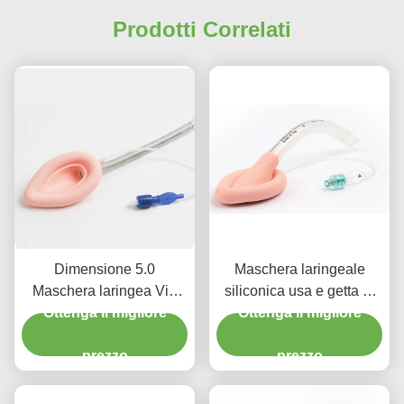
Prodotti Correlati
Dimensione 5.0
Maschera laringeale
Maschera laringea Via
siliconica usa e getta di
aerea Tubo laringeo Via
Ottenga il migliore
Ottenga il migliore
alta qualità
aerea Silicone per uso
prezzo
adulto
prezzo