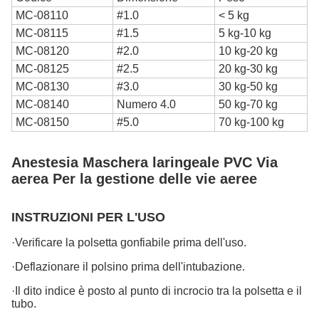
MC-08110
#1.0
< 5 kg
MC-08115
#1.5
5 kg-10 kg
MC-08120
#2.0
10 kg-20 kg
MC-08125
#2.5
20 kg-30 kg
MC-08130
#3.0
30 kg-50 kg
MC-08140
Numero 4.0
50 kg-70 kg
MC-08150
#5.0
70 kg-100 kg
Anestesia Maschera laringeale PVC Via
aerea Per la gestione delle vie aeree
INSTRUZIONI PER L'USO
·Verificare la polsetta gonfiabile prima dell'uso.
·Deflazionare il polsino prima dell'intubazione.
·Il dito indice è posto al punto di incrocio tra la polsetta e il
tubo.