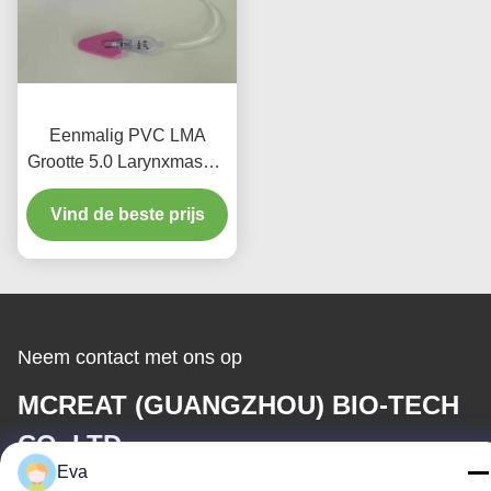
Eenmalig PVC LMA
Grootte 5.0 Larynxmasker
Intubatie met bar voor
Vind de beste prijs
volwassen gebruik
Neem contact met ons op
MCREAT (GUANGZHOU) BIO-TECH
CO.,LTD
Eva