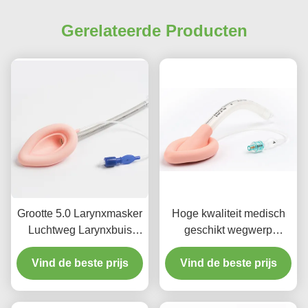
Gerelateerde Producten
Grootte 5.0 Larynxmasker
Hoge kwaliteit medisch
Luchtweg Larynxbuis
geschikt wegwerp
Luchtweg Silicone voor
siliconen keelmasker
Vind de beste prijs
volwassenen
Vind de beste prijs
intubatie LMA buis