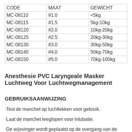
CODE
MAAT
GEWICHT
MC-08110
#1.0
<5kg
MC-08115
#1.5
5kg-10kg
MC-08120
#2.0
10kg-20kg
MC-08125
#2.5
20kg-30kg
MC-08130
#3.0
30kg-50kg
MC-08140
#4.0
50kg-70kg
MC-08150
#5.0
70kg-100kg
Anesthesie PVC Laryngeale Masker
Luchtweg Voor Luchtwegmanagement
GEBRUIKSAANWIJZING
·Test de manchet op luchtlekken voor gebruik.
·Laat de manchet leeglopen voor intubatie.
·De wijsvinger wordt geplaatst op de overgang van de