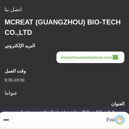
اتصل بنا
MCREAT (GUANGZHOU) BIO-TECH
CO.,LTD
البريد الإلكتروني
irina@mcreatmedical.com
وقت العمل
8:30-18:00
عنواننا
العنوان
الطابق الثالث، B15 منطقة هواشوانغ الصناعية، جينشان كون، مدينة
شيجي، منطقة بانيو، قوانغتشو، قوانغدونغ الصين
Eva