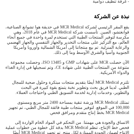
- غرفة تنظيف دوامية
نبذة عن الشركة
يقع المقر الرئيسي لشركة MCR Medical في حديقة هوا تشوانغ الصناعية،
قوانغتشو، الصين. تأسست شركة MCR Medical في عام 2018، وهي
مكرسة لتوفير المنتجات الطبية التي تستخدم لمرة واحدة في جميع أنحاء
العالم، مع التركيز على منتجات التخدير والجهاز التنفسي والجهاز الهضمي
والرعاية المنزلية. تم بيع منتجاتنا إلى أمريكا الشمالية وأوروبا وأمريكا
الجنوبية وآسيا والشرق الأوسط وما إلى ذلك.
الآن حصلت MCR على شهادات GMP و ISO 13485، وحصلت مجموعة
متنوعة من المنتجات الطبية على شهادة CE، وتم تسجيلها في إدارة الغذاء
والدواء الأمريكية.
تلتزم MCR Medical أيضًا بتقديم منتجات مبتكرة وحلول صحية للمجال
الطبي. لدينا فريق بحث وتطوير نخبة يتمتع بقوة كبيرة في البحث
والتطوير، وخدمات إدارية لخدمة التسويق الطبي واحتياجات العملاء.
تمتلك MCR Medical ورشة تنقية بمساحة 2400 متر مربع ومستوى
100,000 في الموقع. لتوفير منتجات طبية فائقة للمجال الطبي، تم تجهيز
MCR Medical بخط إنتاج متقدم ومرافق فحص.
الاتساق والجودة هي مهمتنا. من التحكم في المواد الخام الواردة إلى
فحص خط الإنتاج، تنظم MCR Medical بدقة كل خطوة من خطوات عملية
الإنتاج لضمان الجودة الممتازة لكل منتج. تم تجهيز MCR Medical أيضًا