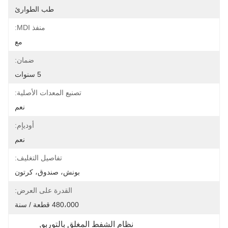
طب الطوارئ
منفذ MDI:
مع
ضمان:
5 سنوات
تصنيع المعدات الأصلية:
نعم
أوديإم:
نعم
تفاصيل التغليف:
بونش، صندوق، كرتون
القدرة على العرض:
480،000 قطعة / سنة
نظام الشفط المغلق بالتوربو
, 