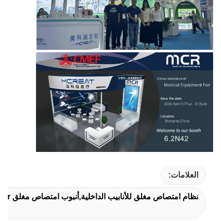
العلامات:
نظام امتصاص مغلق للأنابيب الداخلية,أنبوب امتصاص مغلق 600mm 16Fr,قسطرة شفط المستنشاق التلقائي