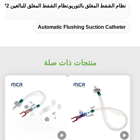
نظام الشفط المغلق بالتوربو,نظام الشفط المغلق للبالغين 72 ساعة,نظام الشفط المغلق الطبي مع التوربو
Automatic Flushing Suction Catheter
منتجات ذات صلة