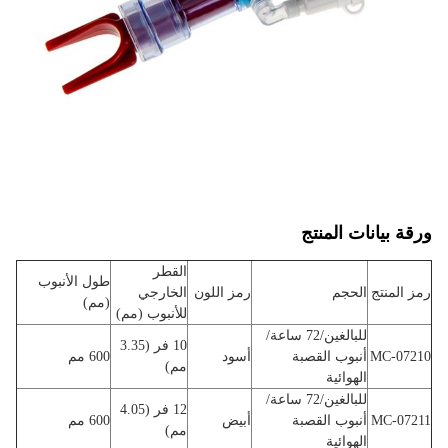
ورقة بيانات المنتج
القطر
طول الأنبوب
رمز المنتج
الحجم
رمز اللون
الخارجي
(مم)
للأنبوب (مم)
للبالغين/72 ساعة/
10 فر (3.35
MC-07210
أنبوب القصبة
أسود
600 مم
مم)
الهوائية
للبالغين/72 ساعة/
12 فر (4.05
MC-07211
أنبوب القصبة
أبيض
600 مم
مم)
الهوائية