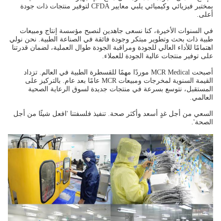
بمختبر فيزيائي وكيميائي يلبي معايير CFDA لتوفير منتجات ذات جودة
أعلى.
في السنوات الأخيرة، كنا نسعى جاهدين لنصبح مؤسسة إنتاج ومبيعات
طبية ذات بحث وتطوير مبتكر وجودة فائقة في الصناعة الطبية. نحن نولي
اهتمامًا للأداء العالي للجودة ومراقبة الجودة طوال العملية، لضمان قدرتنا
على توفير منتجات عالية الجودة للعملاء.
أصبحت MCR Medical موردًا مهمًا للقسطرة الطبية في العالم. تزداد
القيمة السنوية لمخرجات ومبيعات MCR عامًا بعد عام. بالتركيز على
المستقبل، نتوسع بسرعة في منتجات جديدة لسوق الرعاية الصحية
العالمي.
السعي من أجل غدٍ أسعد وأكثر صحة. تنفيذ فلسفتنا 'افعل شيئًا من أجل
الصحة'.