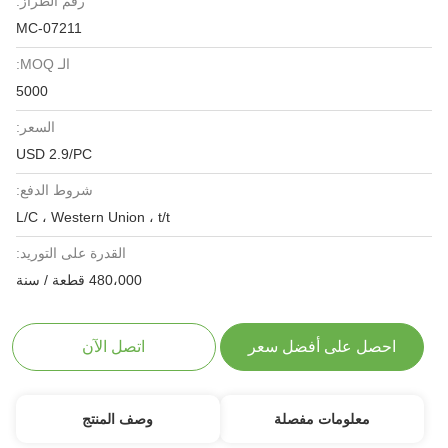
رقم الطراز:
MC-07211
الـ MOQ:
5000
السعر:
USD 2.9/PC
شروط الدفع:
L/C ، Western Union ، t/t
القدرة على التوريد:
480،000 قطعة / سنة
احصل على أفضل سعر
اتصل الآن
معلومات مفصلة
وصف المنتج