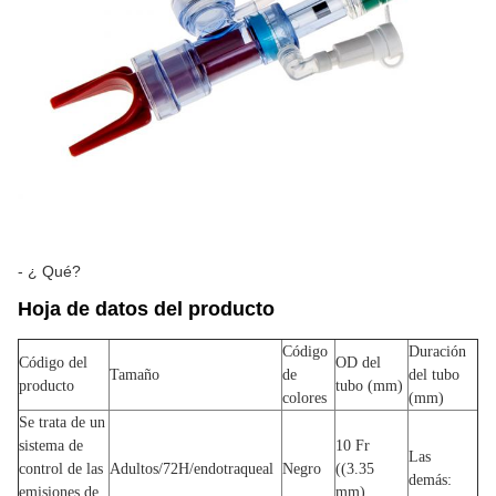
- ¿ Qué?
Hoja de datos del producto
Código
Duración
Código del
OD del
Tamaño
de
del tubo
producto
tubo (mm)
colores
(mm)
Se trata de un
sistema de
10 Fr
Las
control de las
Adultos/72H/endotraqueal
Negro
((3.35
demás:
emisiones de
mm)