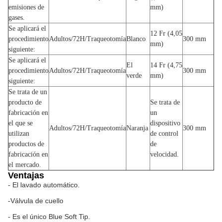
emisiones de
mm)
gases.
Se aplicará el
12 Fr (4,05
procedimiento
Adultos/72H/Traqueotomía
Blanco
300 mm
mm)
siguiente:
Se aplicará el
El
14 Fr (4,75
procedimiento
Adultos/72H/Traqueotomía
300 mm
verde
mm)
siguiente:
Se trata de un
producto de
Se trata de
fabricación en
un
el que se
dispositivo
Adultos/72H/Traqueotomía
Naranja
300 mm
utilizan
de control
productos de
de
fabricación en
velocidad.
el mercado.
Ventajas
- El lavado automático.
-Válvula de cuello
- Es el único Blue Soft Tip.