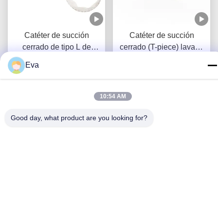
Catéter de succión
Catéter de succión
cerrado de tipo L de
cerrado (T-piece) lavado
lavado automático 10fr
automático 72H para
Eva
Obtenga el mejor precio
72h Codo giratorio doble
Obtenga el mejor precio
adultos
para el hospital
10:54 AM
Good day, what product are you looking for?
24H Catéter de succión
Sistema de succión