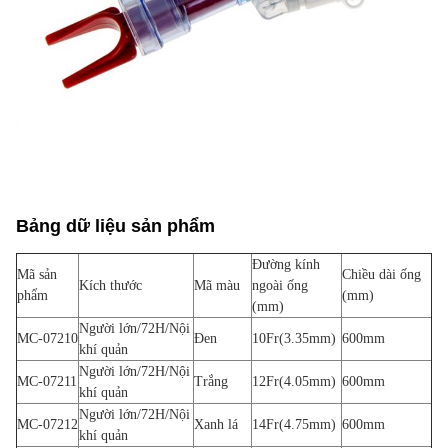
Bảng dữ liệu sản phẩm
Đường kính
Mã sản
Chiều dài ống
Kích thước
Mã màu
ngoài ống
phẩm
(mm)
(mm)
Người lớn/72H/Nội
MC-07210
Đen
10Fr(3.35mm)
600mm
khí quản
Người lớn/72H/Nội
MC-07211
Trắng
12Fr(4.05mm)
600mm
khí quản
Người lớn/72H/Nội
MC-07212
Xanh lá
14Fr(4.75mm)
600mm
khí quản