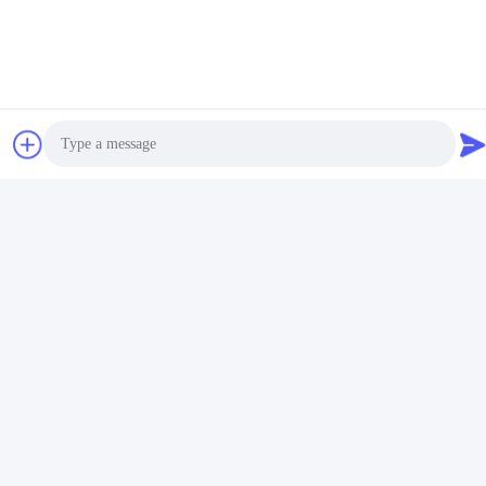
Photo
Video Call
Các Thẻ:
Hệ Thống Hút Kín Ống Nội Quản
Audio Call
600mm 16Fr Ống Hút Kín
Thủy Ống Hút Tự Động