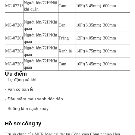
Người lớn/72H/Nội
MC-07213
Cam
16Fr(5.45mm)
600mm
khí quản
Người lớn/72H/Khí
MC-07200
Đen
10Fr(3.35mm)
300mm
quản
Người lớn/72H/Khí
MC-07201
Trắng
12Fr(4.05mm)
300mm
quản
Người lớn/72H/Khí
MC-07202
Xanh lá
14Fr(4.75mm)
300mm
quản
Người lớn/72H/Khí
MC-07203
Cam
16Fr(5.45mm)
300mm
quản
Ưu điểm
- Tự động xả khí
- Van có bản lề
- Đầu mềm màu xanh độc đáo
- Buồng làm sạch xoáy
Hồ sơ công ty
Trụ sở chính của MCR Medical đặt tại Công viên Công nghiệp Hoa