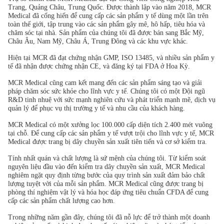
Trang, Quảng Châu, Trung Quốc. Được thành lập vào năm 2018, MCR
Medical đã cống hiến để cung cấp các sản phẩm y tế dùng một lần trên
toàn thế giới, tập trung vào các sản phẩm gây mê, hô hấp, tiêu hóa và
chăm sóc tại nhà. Sản phẩm của chúng tôi đã được bán sang Bắc Mỹ,
Châu Âu, Nam Mỹ, Châu Á, Trung Đông và các khu vực khác.
Hiện tại MCR đã đạt chứng nhận GMP, ISO 13485, và nhiều sản phẩm y
tế đã nhận được chứng nhận CE, và đăng ký tại FDA ở Hoa Kỳ.
MCR Medical cũng cam kết mang đến các sản phẩm sáng tạo và giải
pháp chăm sóc sức khỏe cho lĩnh vực y tế. Chúng tôi có một Đội ngũ
R&D tinh nhuệ với sức mạnh nghiên cứu và phát triển mạnh mẽ, dịch vụ
quản lý để phục vụ thị trường y tế và nhu cầu của khách hàng.
MCR Medical có một xưởng lọc 100.000 cấp diện tích 2.400 mét vuông
tại chỗ. Để cung cấp các sản phẩm y tế vượt trội cho lĩnh vực y tế, MCR
Medical được trang bị dây chuyền sản xuất tiên tiến và cơ sở kiểm tra.
Tính nhất quán và chất lượng là sứ mệnh của chúng tôi. Từ kiểm soát
nguyên liệu đầu vào đến kiểm tra dây chuyền sản xuất, MCR Medical
nghiêm ngặt quy định từng bước của quy trình sản xuất đảm bảo chất
lượng tuyệt vời của mỗi sản phẩm. MCR Medical cũng được trang bị
phòng thí nghiệm vật lý và hóa học đáp ứng tiêu chuẩn CFDA để cung
cấp các sản phẩm chất lượng cao hơn.
Trong những năm gần đây, chúng tôi đã nỗ lực để trở thành một doanh