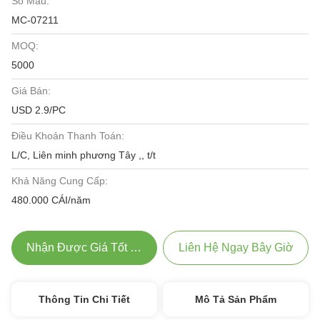
Số Mẫu:
MC-07211
MOQ:
5000
Giá Bán:
USD 2.9/PC
Điều Khoản Thanh Toán:
L/C, Liên minh phương Tây ,, t/t
Khả Năng Cung Cấp:
480.000 CÁI/năm
Nhận Được Giá Tốt Nhất
Liên Hệ Ngay Bây Giờ
Thông Tin Chi Tiết
Mô Tả Sản Phẩm