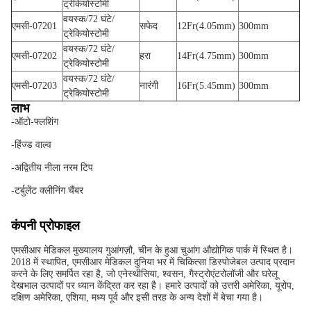
ट्रेकियोस्टोमी
वयस्क/72 घंटे/
एमसी-07201
सफेद
12Fr(4.05mm)
300mm
ट्रेकियोस्टोमी
वयस्क/72 घंटे/
एमसी-07202
हरा
14Fr(4.75mm)
300mm
ट्रेकियोस्टोमी
वयस्क/72 घंटे/
एमसी-07203
नारंगी
16Fr(5.45mm)
300mm
ट्रेकियोस्टोमी
लाभ
-ऑटो-फ्लशिंग
-हिंज्ड वाल्व
-अद्वितीय नीला नरम टिप
-टर्बुलेंट क्लीनिंग चैंबर
कंपनी प्रोफाइल
एमसीआर मेडिकल मुख्यालय गुआंगज़ौ, चीन के हुआ चुआंग औद्योगिक पार्क में स्थित है।
2018 में स्थापित, एमसीआर मेडिकल दुनिया भर में चिकित्सा डिस्पोजेबल उत्पाद प्रदान
करने के लिए समर्पित रहा है, जो एनेस्थीसिया, श्वसन, गैस्ट्रोएंटरोलॉजी और घरेलू
देखभाल उत्पादों पर ध्यान केंद्रित कर रहा है। हमारे उत्पादों को उत्तरी अमेरिका, यूरोप,
दक्षिण अमेरिका, एशिया, मध्य पूर्व और इसी तरह के अन्य देशों में बेचा गया है।