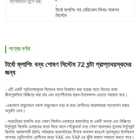
বিশেষভাবে তুলে ধরা:
, 
টার্বো ফ্লাশিং সহ মেডিকেল সিলড সাকশন 
সিস্টেম
পণ্যের বর্ণনা
টার্বো ফ্লাশিং বন্ধ শোষণ সিস্টেম 72 ঘন্টা প্রাপ্তবয়স্কদের
জন্য
- এটি একটি প্রতিরক্ষামূলক স্লিভের সাথে ডিজাইন করা হয়েছে যাতে ভিতরে থাকা
জীবাণুগুলিকে বিচ্ছিন্ন করা যায় এবং যত্নশীলদের ক্রস-ইনফেকশন এড়াতে সহায়তা করে।
-একযোগে বায়ুচলাচল নকশা বায়ুচলাচল বন্ধ না করে রোগীদের আরামদায়ক স্তন্যপান করার
অনুমতি দেবে।
- স্বয়ংক্রিয় ফ্লাশিং বন্ধ শোষণ সিস্টেম একমাত্র ক্যাথেটার যা একটি অনন্য এবং বিচ্ছিন্ন
টার্বুল্যান্ট ক্লিনিং চেম্বারের মধ্যে ফিরে আসে।স্ট্যান্ডার্ড বন্ধ শোষণ ব্যবস্থার তুলনায় টার্বুল্যান্ট
ক্লিনিং অ্যাকশনটি 89% পরিষ্কার ক্যাথেটারের টিপকে ফলাফল করেএই হ্রাসযুক্ত উপনিবেশ
আপনার ভেন্টিলেটেড রোগীদের মধ্যে VAE এবং VAP এর ঝুঁকি কমাতে সহায়তা করতে পারে।