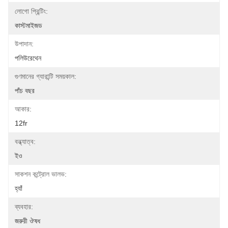
লোগো প্রিন্টিং:
কাস্টমাইজড
উপাদান:
পলিউরেথেন
গুণমানের গ্যারান্টি সময়কাল:
পাঁচ বছর
আকার:
12fr
বন্ধ্যাত্ব:
ইও
সাকশন কন্ট্রোল ভালভ:
হ্যাঁ
ব্যবহার:
জরুরী ঔষধ