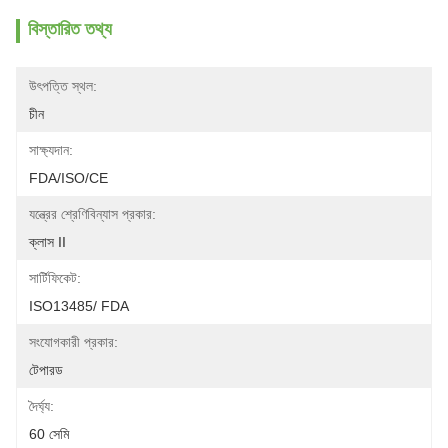
বিস্তারিত তথ্য
উৎপত্তি স্থল:
চীন
সাক্ষ্যদান:
FDA/ISO/CE
যন্ত্রের শ্রেণিবিন্যাস প্রকার:
ক্লাস II
সার্টিফিকেট:
ISO13485/ FDA
সংযোগকারী প্রকার:
টেপারড
দৈর্ঘ্য:
60 সেমি