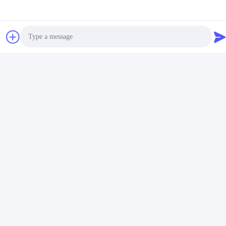
ট্যাগ:
এন্ডোট্রাচিয়াল টিউব বন্ধ শোষণ সিস্টেম
600mm 16Fr বন্ধ শোষণ টিউব
স্বয়ংক্রিয় ফ্লাশিং সাকশন ক্যাথেটার
Photo
Video Call
সংশ্লিষ্ট পণ্য
Audio Call