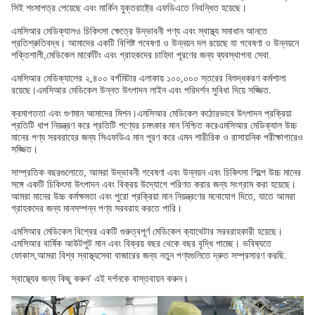
সিই শংসাপত্র পেয়েছে এবং মার্কিন যুক্তরাষ্ট্রে এফডিএতে নিবন্ধিত হয়েছে।
এমসিআর মেডিক্যালও চিকিৎসা ক্ষেত্রে উদ্ভাবনী পণ্য এবং স্বাস্থ্য সমাধান আনতে
প্রতিশ্রুতিবদ্ধ। আমাদের একটি বিশিষ্ট গবেষণা ও উন্নয়ন দল রয়েছে যা গবেষণা ও উন্নয়নে
শক্তিশালী,মেডিকেল মার্কেটিং এবং গ্রাহকদের চাহিদা পূরণের জন্য ব্যবস্থাপনা সেবা.
এমসিআর মেডিক্যালের ২,৪০০ বর্গমিটার এলাকায় ১০০,০০০ স্তরের বিশুদ্ধকরণ কর্মশালা
রয়েছে।এমসিআর মেডিকেল উন্নত উৎপাদন লাইন এবং পরিদর্শন সুবিধা দিয়ে সজ্জিত.
ক্রমাগততা এবং গুণমান আমাদের মিশন।এমসিআর মেডিকেল কঠোরভাবে উৎপাদন প্রক্রিয়া
প্রতিটি ধাপ নিয়ন্ত্রণ করে প্রতিটি পণ্যের চমৎকার মান নিশ্চিত করেএমসিআর মেডিক্যাল উচ্চ
মানের পণ্য সরবরাহের জন্য সিএফডিএ মান পূরণ করে এমন শারীরিক ও রাসায়নিক পরীক্ষাগারেও
সজ্জিত।
সাম্প্রতিক বছরগুলোতে, আমরা উদ্ভাবনী গবেষণা এবং উন্নয়ন এবং চিকিৎসা শিল্পে উচ্চ মানের
সঙ্গে একটি চিকিৎসা উৎপাদন এবং বিক্রয় উদ্যোগে পরিণত করার জন্য সংগ্রাম করা হয়েছে।
আমরা মানের উচ্চ কর্মক্ষমতা এবং পুরো প্রক্রিয়া মান নিয়ন্ত্রণের মনোযোগ দিতে, যাতে আমরা
গ্রাহকদের জন্য মানসম্পন্ন পণ্য সরবরাহ করতে পারি।
এমসিআর মেডিকেল বিশ্বের একটি গুরুত্বপূর্ণ মেডিকেল ক্যাথেটার সরবরাহকারী হয়েছে।
এমসিআর বার্ষিক আউটপুট মান এবং বিক্রয় বছর থেকে বছর বৃদ্ধি পাচ্ছে। ভবিষ্যতে
ফোকাস,আমরা বিশ্ব স্বাস্থ্যসেবা বাজারের জন্য নতুন পণ্যগুলিতে দ্রুত সম্প্রসারণ করছি.
স্বাস্থ্যের জন্য কিছু করুন' এই দর্শনকে বাস্তবায়ন করুন।