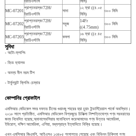
ট্রাচিওস্টমি
মিমি)
প্রাপ্তবয়স্ক/72H/
১২ ফ্রা ((৪.০৫
MC-07201
সাদা
৩০০ মিমি
ট্রাচিওস্টমি
মিমি)
প্রাপ্তবয়স্ক/72H/
14Fr
MC-07202
সবুজ
৩০০ মিমি
ট্রাচিওস্টমি
((4.75mm)
প্রাপ্তবয়স্ক/72H/
১৬ ফ্রা ((৫.৪৫
MC-07203
কমলা
৩০০ মিমি
ট্রাচিওস্টমি
মিমি)
সুবিধা
- অটো-ফ্লাশিং
- হিংড ভ্যালভ
- অনন্য নীল নরম টিপ
- টার্বুল্যান্ট ক্লিনিং চেম্বার
কোম্পানির প্রোফাইল
এমসিআর মেডিকেল সদর দফতর চীনের গুয়াংজু শহরের হুয়া চুয়াং ইন্ডাস্ট্রিয়াল পার্কে অবস্থিত।
২০১৮ সালে প্রতিষ্ঠিত, এমসিআর মেডিকেল বিশ্বজুড়ে চিকিত্সা নিষ্পত্তিযোগ্য পণ্য সরবরাহের
জন্য নিবেদিত হয়েছে,অ্যানাস্থেসিয়ায় মনোনিবেশ করেআমাদের পণ্য উত্তর আমেরিকা,
ইউরোপ, দক্ষিণ আমেরিকা, এশিয়া, মধ্যপ্রাচ্য ইত্যাদিতে বিক্রি হয়েছে।
এখন এমসিআর জিএমপি, আইএসও ১৩৪৮৫ শংসাপত্র পেয়েছে এবং বিভিন্ন চিকিৎসা পণ্য