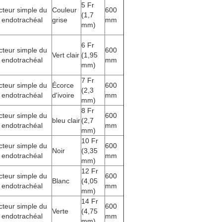
5 Fr
teur simple du
Couleur
600
(1,7
 endotrachéal
grise
mm
mm)
6 Fr
teur simple du
600
Vert clair
(1,95
 endotrachéal
mm
mm)
7 Fr
teur simple du
Écorce
600
(2,3
 endotrachéal
d'ivoire
mm
mm)
8 Fr
teur simple du
600
bleu clair
(2,7
 endotrachéal
mm
mm)
10 Fr
teur simple du
600
Noir
(3,35
 endotrachéal
mm
mm)
12 Fr
teur simple du
600
Blanc
(4,05
 endotrachéal
mm
mm)
14 Fr
teur simple du
600
Verte
(4,75
 endotrachéal
mm
mm)