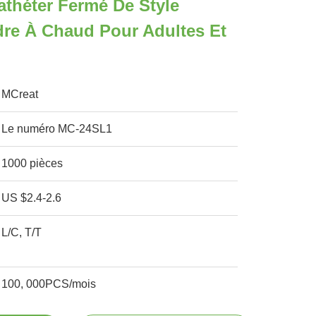
théter Fermé De Style
re À Chaud Pour Adultes Et
MCreat
Le numéro MC-24SL1
1000 pièces
US $2.4-2.6
L/C, T/T
100, 000PCS/mois