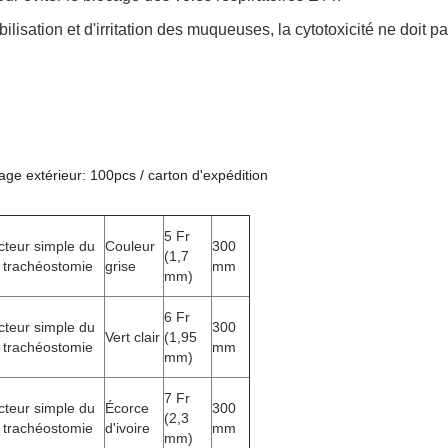
bilisation et d'irritation des muqueuses, la cytotoxicité ne doit 
lage extérieur: 100pcs / carton d'expédition
5 Fr
teur simple du
Couleur
300
(1,7
 trachéostomie
grise
mm
mm)
6 Fr
teur simple du
300
Vert clair
(1,95
 trachéostomie
mm
mm)
7 Fr
teur simple du
Écorce
300
(2,3
 trachéostomie
d'ivoire
mm
mm)