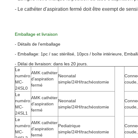
- Le cathéter d'aspiration fermé doit être exempt de sensi
Emballage et livraison
- Détails de l'emballage
- Emballage: 1pc / sac stérilisé, 10pcs / boîte intérieure, Embal
- Délai de livraison: dans les 20 jours.
Le
AMK cathéter
numéro
Neonatal
Connec
d'aspiration
MC-
simple/24H/trachéostomie
coude,
fermé
24SL0
Le
AMK cathéter
numéro
Neonatal
Connec
d'aspiration
MC-
simple/24H/trachéostomie
coude,
fermé
24SL1
Le
AMK cathéter
numéro
Pediatrique
Connec
d'aspiration
MC-
simple/24H/trachéostomie
coude,
fermé