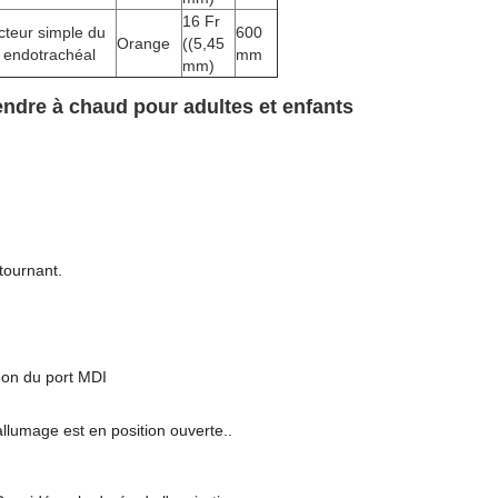
16 Fr
teur simple du
600
Orange
((5,45
 endotrachéal
mm
mm)
endre à chaud pour adultes et enfants
tournant.
.
hon du port MDI
allumage est en position ouverte..