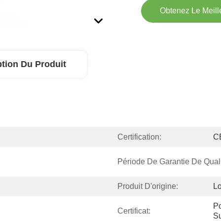
Obtenez Le Meille
ption Du Produit
Certification:
C
Période De Garantie De Qualit
Produit D'origine:
L
Po
Certificat:
Su