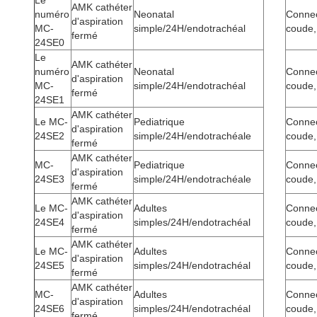
Le
AMK cathéter
numéro
Neonatal
Connec
d'aspiration
MC-
simple/24H/endotrachéal
coude,
fermé
24SE0
Le
AMK cathéter
numéro
Neonatal
Connec
d'aspiration
MC-
simple/24H/endotrachéal
coude,
fermé
24SE1
AMK cathéter
Le MC-
Pediatrique
Connec
d'aspiration
24SE2
simple/24H/endotrachéale
coude,
fermé
AMK cathéter
MC-
Pediatrique
Connec
d'aspiration
24SE3
simple/24H/endotrachéale
coude,
fermé
AMK cathéter
Le MC-
Adultes
Connec
d'aspiration
24SE4
simples/24H/endotrachéal
coude,
fermé
AMK cathéter
Le MC-
Adultes
Connec
d'aspiration
24SE5
simples/24H/endotrachéal
coude,
fermé
AMK cathéter
MC-
Adultes
Connec
d'aspiration
24SE6
simples/24H/endotrachéal
coude,
fermé