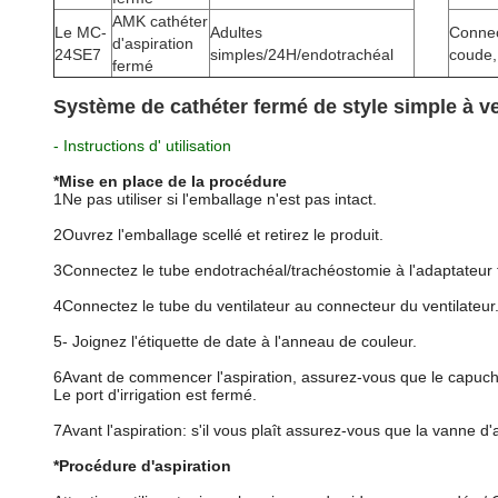
AMK cathéter
Le MC-
Adultes
Connec
d'aspiration
24SE7
simples/24H/endotrachéal
coude,
fermé
Système de cathéter fermé de style simple à v
- Instructions d' utilisation
*Mise en place de la procédure
1Ne pas utiliser si l'emballage n'est pas intact.
2Ouvrez l'emballage scellé et retirez le produit.
3Connectez le tube endotrachéal/trachéostomie à l'adaptateur 
4Connectez le tube du ventilateur au connecteur du ventilateur
5- Joignez l'étiquette de date à l'anneau de couleur.
6Avant de commencer l'aspiration, assurez-vous que le capuc
Le port d'irrigation est fermé.
7Avant l'aspiration: s'il vous plaît assurez-vous que la vanne d'
*Procédure d'aspiration