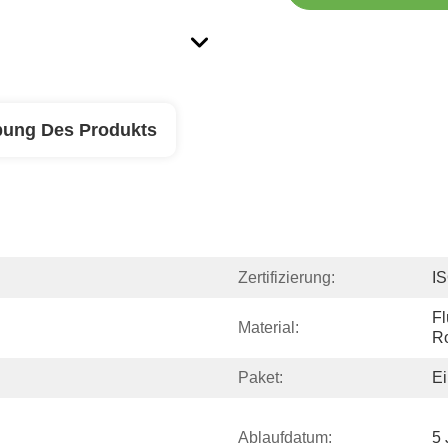
bung Des Produkts
Zertifizierung:
I
Fl
Material:
R
Paket:
Ei
Ablaufdatum:
5 