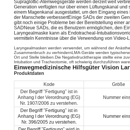
Supraglottic-Atemwegsgeräte werden derzeit weit verbre
Generation verfügten nur über einen Lüftungskanal und s
einem Magenkanal ausgestattet, um den Eingang eines
der Manschette verbessertEinige SADs der zweiten Gene
gibt noch einige Probleme bei der Bereitstellung ein
SADNeue SADs, die es Benutzern ermöglichen, den Eins
Laryngealmaske kann als Endotracheal-Intubationsvorrich
vermitteln Kenntnisse über die Verwendung von Video-La
Laryngealmasken werden verwendet, um während der Anästhesie 
Zusammenbruch zu verhindernLMA-Geräte werden typischerwei
Ort und Stelle bleiben.Die Negativdrucktherapie stellte eine 
Intubation und Tracheotomie, oft schwierig durchzuführen ware
Einwegmedizinische Hilfsgüter Vision La
Produktdaten
Kode
Größe
Der Begriff "Fertigung" ist in
Anhang I der Verordnung (EG)
Nummer eins
Nr. 1907/2006 zu verstehen.
Der Begriff "Fertigung" ist in
Anhang I der Verordnung (EG)
Nummer eins
Nr. 396/2005 zu verstehen.
Der Begriff "Fertigung" wird in