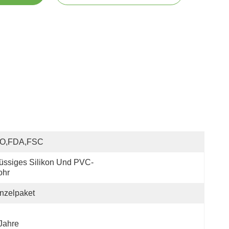
SO,FDA,FSC
üssiges Silikon Und PVC-
ohr
nzelpaket
Jahre