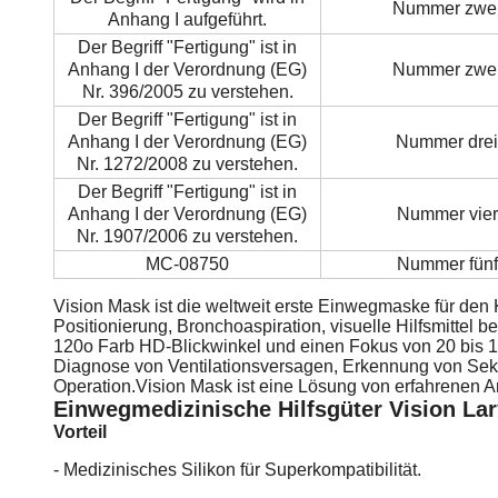
Nummer zwei
Anhang I aufgeführt.
Der Begriff "Fertigung" ist in
Anhang I der Verordnung (EG)
Nummer zwei
Nr. 396/2005 zu verstehen.
Der Begriff "Fertigung" ist in
Anhang I der Verordnung (EG)
Nummer drei
Nr. 1272/2008 zu verstehen.
Der Begriff "Fertigung" ist in
Anhang I der Verordnung (EG)
Nummer vier
Nr. 1907/2006 zu verstehen.
MC-08750
Nummer fünf
Vision Mask ist die weltweit erste Einwegmaske für den 
Positionierung, Bronchoaspiration, visuelle Hilfsmittel 
120o Farb HD-Blickwinkel und einen Fokus von 20 bis 100
Diagnose von Ventilationsversagen, Erkennung von Sek
Operation.Vision Mask ist eine Lösung von erfahrenen A
Einwegmedizinische Hilfsgüter Vision La
Vorteil
- Medizinisches Silikon für Superkompatibilität.