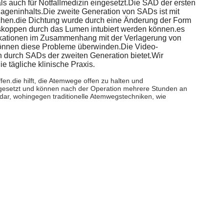
s auch für Notfallmedizin eingesetzt.Die SAD der ersten
Mageninhalts.Die zweite Generation von SADs ist mit
hen.die Dichtung wurde durch eine Änderung der Form
rskoppen durch das Lumen intubiert werden können.es
ikationen im Zusammenhang mit der Verlagerung von
können diese Probleme überwinden.Die Video-
on durch SADs der zweiten Generation bietet.Wir
 tägliche klinische Praxis.
n.die hilft, die Atemwege offen zu halten und
gesetzt und können nach der Operation mehrere Stunden an
 dar, wohingegen traditionelle Atemwegstechniken, wie