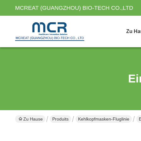
MCREAT (GUANGZHOU) BIO-TECH CO.,LTD
Zu Ha
Ei
Zu Hause
Produits
Kehlkopfmasken-Fluglinie
E