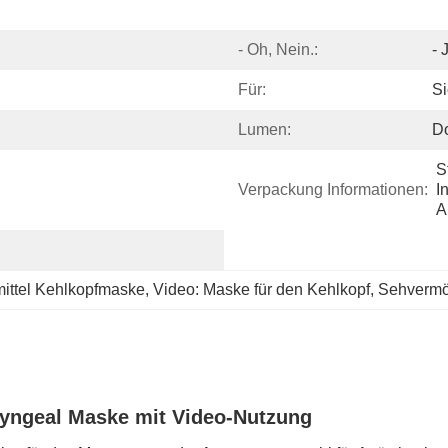
- Oh, Nein.:
- 
Für:
S
Lumen:
Do
S
Verpackung Informationen:
I
A
ittel Kehlkopfmaske
, 
Video: Maske für den Kehlkopf
, 
Sehvermö
ryngeal Maske mit Video-Nutzung