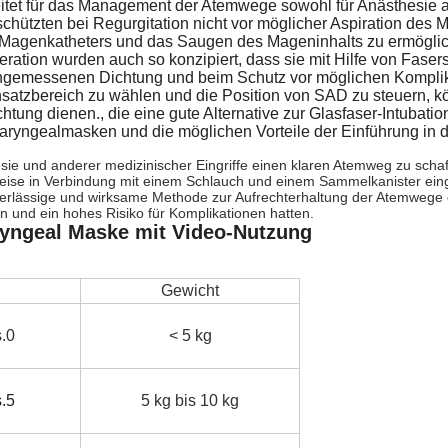
itet für das Management der Atemwege sowohl für Anästhesie al
chützten bei Regurgitation nicht vor möglicher Aspiration des 
 Magenkatheters und das Saugen des Mageninhalts zu ermöglic
ration wurden auch so konzipiert, dass sie mit Hilfe von Fase
er angemessenen Dichtung und beim Schutz vor möglichen Kompl
atzbereich zu wählen und die Position von SAD zu steuern, 
tung dienen., die eine gute Alternative zur Glasfaser-Intubati
ryngealmasken und die möglichen Vorteile der Einführung in die
und anderer medizinischer Eingriffe einen klaren Atemweg zu schaffe
se in Verbindung mit einem Schlauch und einem Sammelkanister ein
zuverlässige und wirksame Methode zur Aufrechterhaltung der Atemwege
n und ein hohes Risiko für Komplikationen hatten.
ryngeal Maske mit Video-Nutzung
Gewicht
.0
< 5 kg
.5
5 kg bis 10 kg