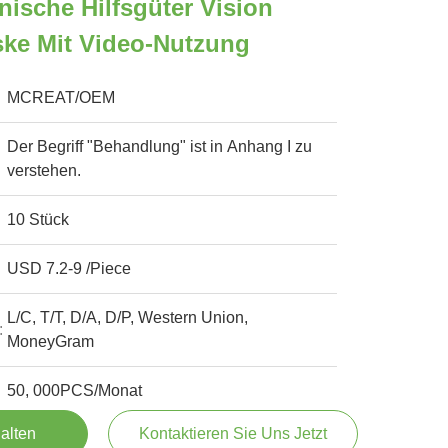
ische Hilfsgüter Vision
ske Mit Video-Nutzung
MCREAT/OEM
Der Begriff "Behandlung" ist in Anhang I zu
verstehen.
10 Stück
USD 7.2-9 /Piece
L/C, T/T, D/A, D/P, Western Union,
:
MoneyGram
50, 000PCS/Monat
alten
Kontaktieren Sie Uns Jetzt