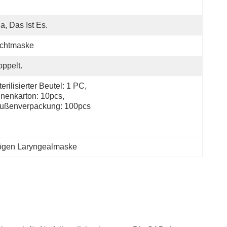
Ja, Das Ist Es.
ichtmaske
ppelt.
terilisierter Beutel: 1 PC, 
nnenkarton: 10pcs, 
ußenverpackung: 100pcs
gen Laryngealmaske