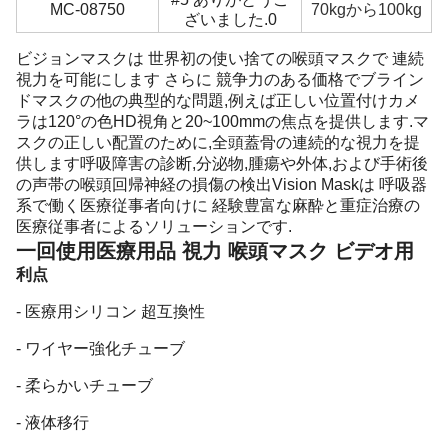
MC-08750
70kgから100kg
ざいました.0
ビジョンマスクは 世界初の使い捨ての喉頭マスクで 連続
視力を可能にします さらに 競争力のある価格でブライン
ドマスクの他の典型的な問題,例えば正しい位置付けカメ
ラは120°の色HD視角と20~100mmの焦点を提供します.マ
スクの正しい配置のために,全頭蓋骨の連続的な視力を提
供します呼吸障害の診断,分泌物,腫瘍や外体,および手術後
の声帯の喉頭回帰神経の損傷の検出Vision Maskは 呼吸器
系で働く医療従事者向けに 経験豊富な麻酔と重症治療の
医療従事者によるソリューションです.
一回使用医療用品 視力 喉頭マスク ビデオ用
利点
- 医療用シリコン 超互換性
- ワイヤー強化チューブ
- 柔らかいチューブ
- 液体移行