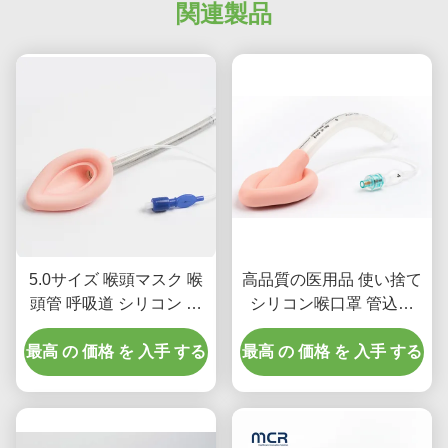
関連製品
5.0サイズ 喉頭マスク 喉
高品質の医用品 使い捨て
頭管 呼吸道 シリコン 大
シリコン喉口罩 管込み
人の用
LMAチュービング
最高 の 価格 を 入手 する
最高 の 価格 を 入手 する