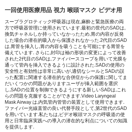
一回使用医療用品 視力 喉頭マスク ビデオ用
スープラグロティック呼吸器は現在,麻酔と緊急医療の両
方で呼吸器管理に使用されています.最初の世代のSADは,
換気チャネルしか持っていなかったため,胃の内容が反発
した場合の潜在的吸入から保護されなかった.2代目のSAD
は,胃管を挿入し,胃の内容を吸うことを可能にする胃管を
備えています. さらに,封印は袖の形状の変更によって改善
された2代目のSADは,ファイバースコープを用いて光膜を
通って管内を挿入できるように設計された.SADの使用の
安全性と有効性は非常に高いが,適切なシールとSADの誤
った配置に関連する潜在的な合併症からの保護に関してま
だいくつかの問題がありますユーザが挿入範囲を選択
し,SADの位置を制御できるようにする新しいSADは,これ
らの問題を克服することができます.Video Laryngeal
Mask Airway は,内気管内管管の装置として使用できます.
ファイバー光線直管の良い代替手段として,第2世代のSAD
を用いています.私たちは,ビデオ喉頭マスクの呼吸道の使
用と日常臨床実践への導入の潜在的な利点についての知識
を提供します.