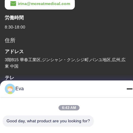
irina@mcreatmedical.com
労働時間
8:30-18:00
住所
アドレス
3階B15 華春工業区,ジンシャン・クン,シジ町,パンユ地区,広州,広
東 中国
テレ
86-020-3156-0583
Eva
6:43 AM
Good day, what product are you looking for?
中国 良質 閉ざされた吸い込みシステム 提供者 著作権 -2026
MCREAT (GUANGZHOU) BIO-TECH CO.,LTD すべての権利は保