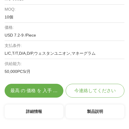
MOQ:
10個
価格:
USD 7.2-9 /Piece
支払条件:
L/C,T/T,D/A,D/P,ウェスタンユニオン,マネーグラム
供給能力:
50,000PCS/月
最高 の 価格 を 入手 する
今連絡してください
詳細情報
製品説明