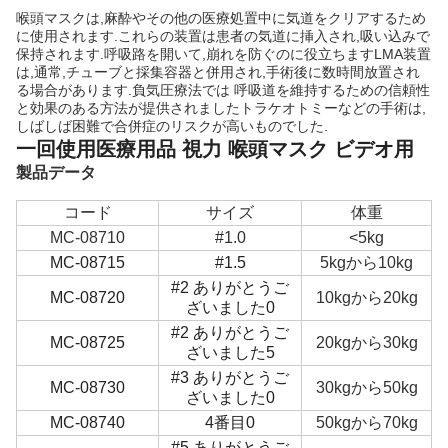
喉頭マスクは,麻酔やその他の医療処置中に気道をクリアするため
に使用されます.これらの装置は患者の気道に挿入され,吸い込みで
保持されます.呼吸路を開いて,崩れを防ぐのに役立ちますLMA装置
は,通常,チューブと採集容器と併用され,手術後に数時間放置され
る場合があります.負気圧療法では 呼吸道を維持するための信頼性
と効果のある方法が提供されましたトラケオトミーなどの手術は,
しばしば困難で合併症のリスクが高いものでした.
一回使用医療用品 視力 喉頭マスク ビデオ用
製品データ
コード
サイズ
体重
MC-08710
#1.0
<5kg
MC-08715
#1.5
5kgから10kg
#2 ありがとうご
MC-08720
10kgから20kg
ざいました0
#2 ありがとうご
MC-08725
20kgから30kg
ざいました5
#3 ありがとうご
MC-08730
30kgから50kg
ざいました0
MC-08740
4番目0
50kgから70kg
#5 ありがとうご