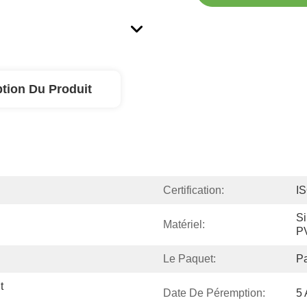
ption Du Produit
Certification:
I
Si
Matériel:
P
Le Paquet:
Pa
 
Date De Péremption:
5 