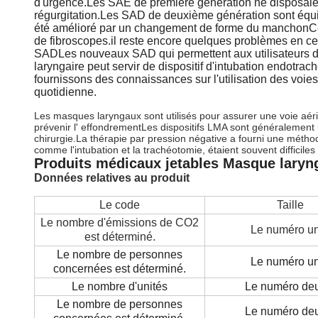
d'urgence.Les SAE de première génération ne disposaient
régurgitation.Les SAD de deuxième génération sont équipés
été amélioré par un changement de forme du manchonCert
de fibroscopes.il reste encore quelques problèmes en ce q
SADLes nouveaux SAD qui permettent aux utilisateurs de 
laryngaire peut servir de dispositif d'intubation endotra
fournissons des connaissances sur l'utilisation des voie
quotidienne.
Les masques laryngaux sont utilisés pour assurer une voie aéri
prévenir l' effondrementLes dispositifs LMA sont généralement u
chirurgie.La thérapie par pression négative a fourni une méthode
comme l'intubation et la trachéotomie, étaient souvent difficile
Produits médicaux jetables Masque larynga
Données relatives au produit
Le code
Taille
Le nombre d'émissions de CO2
Le numéro u
est déterminé.
Le nombre de personnes
Le numéro u
concernées est déterminé.
Le nombre d'unités
Le numéro de
Le nombre de personnes
Le numéro de