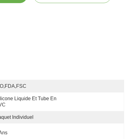
SO,FDA,FSC
licone Liquide Et Tube En 
VC
quet Individuel
Ans