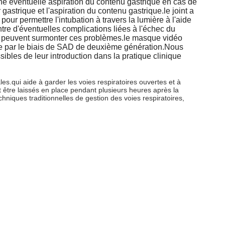
ne éventuelle aspiration du contenu gastrique en cas de
astrique et l'aspiration du contenu gastrique.le joint a
 permettre l'intubation à travers la lumière à l'aide
ntre d'éventuelles complications liées à l'échec du
SAD peuvent surmonter ces problèmes.le masque vidéo
tique par le biais de SAD de deuxième génération.Nous
ibles de leur introduction dans la pratique clinique
s.qui aide à garder les voies respiratoires ouvertes et à
t être laissés en place pendant plusieurs heures après la
chniques traditionnelles de gestion des voies respiratoires,