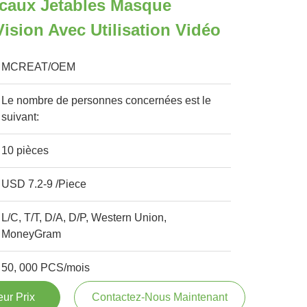
icaux Jetables Masque
ision Avec Utilisation Vidéo
MCREAT/OEM
Le nombre de personnes concernées est le
suivant:
10 pièces
USD 7.2-9 /Piece
L/C, T/T, D/A, D/P, Western Union,
MoneyGram
50, 000 PCS/mois
ur Prix
Contactez-Nous Maintenant