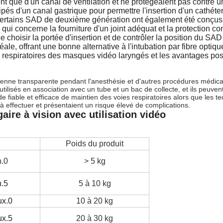
 que d'un canal de ventilation et ne protégeaient pas contre u
 d'un canal gastrique pour permettre l'insertion d'un cathéter g
ains SAD de deuxième génération ont également été conçus pour
ui concerne la fourniture d'un joint adéquat et la protection co
choisir la portée d'insertion et de contrôler la position du 
chéale, offrant une bonne alternative à l'intubation par fibre op
s respiratoires des masques vidéo laryngés et les avantages poss
enne transparente pendant l'anesthésie et d'autres procédures médicale
tilisés en association avec un tube et un bac de collecte, et ils peuven
 fiable et efficace de maintien des voies respiratoires alors que les te
s à effectuer et présentaient un risque élevé de complications.
ire à vision avec utilisation vidéo
Poids du produit
n.0
> 5 kg
n.5
5 à 10 kg
ux.0
10 à 20 kg
ux.5
20 à 30 kg