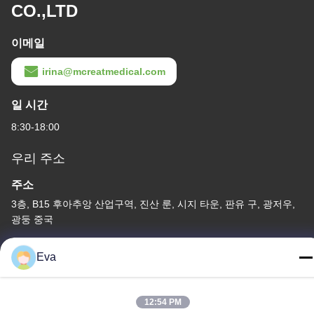
CO.,LTD
이메일
irina@mcreatmedical.com
일 시간
8:30-18:00
우리 주소
주소
3층, B15 후아추앙 산업구역, 진산 룬, 시지 타운, 판유 구, 광저우,
광둥 중국
전화
Eva
86-020-3156-0583
12:54 PM