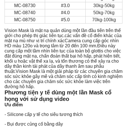
MC-08730
#3.0
30kg-50kg
MC-08740
#4.0
50kg-70kg
MC-08750
#5.0
70kg-100kg
Vision Mask là mặt nạ quản dùng một lần đầu tiên trên thế
giới cho phép thị giác liên tục.các vấn đề cổ điển khác của
mặt nạ mù như vị trí chính xácCamera cung cấp góc nhìn
HD màu 120o và trọng tâm từ 20 đến 100 mm.Điều này
cung cấp một tầm nhìn liên tục của toàn bộ glottis cho việc
đặt đúng mặt nạ, chẩn đoán thất bại hô hấp, phát hiện tiết,
khối u hoặc vật thể xa lạ, và tổn thương có thể xảy ra cho
dây thần kinh tái phát của dây thanh âm sau phẫu
thuật.Vision Mask là một giải pháp từ các chuyên gia chăm
sóc sức khỏe gây mê và chăm sóc cấp tính có kinh nghiệm
cho các chuyên gia chăm sóc sức khỏe làm việc trên
đường hô hấp.
Phương tiện y tế dùng một lần Mask cổ
họng với sử dụng video
Ưu điểm
- Silicone cấp y tế cho siêu tương thích
- Bụi được củng cố bằng dây