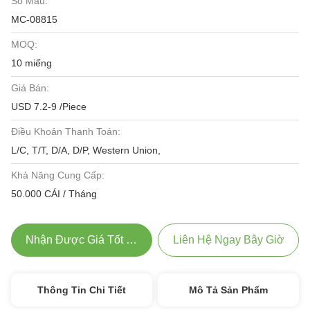
Số Mẫu:
MC-08815
MOQ:
10 miếng
Giá Bán:
USD 7.2-9 /Piece
Điều Khoản Thanh Toán:
L/C, T/T, D/A, D/P, Western Union,
Khả Năng Cung Cấp:
50.000 CÁI / Tháng
Nhận Được Giá Tốt Nhất
Liên Hệ Ngay Bây Giờ
Thông Tin Chi Tiết
Mô Tả Sản Phẩm