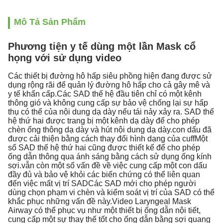
Mô Tả Sản Phẩm
Phương tiện y tế dùng một lần Mask cổ
họng với sử dụng video
Các thiết bị đường hô hấp siêu phồng hiện đang được sử
dụng rộng rãi để quản lý đường hô hấp cho cả gây mê và
y tế khẩn cấp.Các SAD thế hệ đầu tiên chỉ có một kênh
thông gió và không cung cấp sự bảo vệ chống lại sự hấp
thụ có thể của nội dung dạ dày nếu tái nảy xảy ra. SAD thế
hệ thứ hai được trang bị một kênh dạ dày để cho phép
chèn ống thông dạ dày và hút nội dung dạ dày.con dấu đã
được cải thiện bằng cách thay đổi hình dạng của cuffMột
số SAD thế hệ thứ hai cũng được thiết kế để cho phép
ống dẫn thông qua ánh sáng bằng cách sử dụng ống kính
sợi.vẫn còn một số vấn đề về việc cung cấp một con dấu
đầy đủ và bảo vệ khỏi các biến chứng có thể liên quan
đến việc mất vị trí SADCác SAD mới cho phép người
dùng chọn phạm vi chèn và kiểm soát vị trí của SAD có thể
khắc phục những vấn đề này.Video Laryngeal Mask
Airway có thể phục vụ như một thiết bị ống dẫn nội tiết,
cung cấp một sự thay thế tốt cho ống dẫn bằng sợi quang