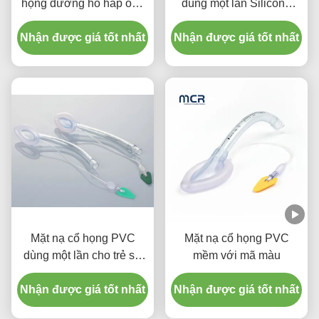
họng đường hô hấp ống
dùng một lần Silicone
cổ họng đường hô hấp
nén cổ họng ống dẫn
Nhận được giá tốt nhất
silicone cho người lớn
Nhận được giá tốt nhất
LMA ống
Mặt nạ cổ họng PVC
Mặt nạ cổ họng PVC
dùng một lần cho trẻ sơ
mềm với mã màu
sinh và trẻ em
Nhận được giá tốt nhất
Nhận được giá tốt nhất