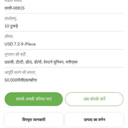
मॉडल संख्या:
एमसी-08815
एमओक्यू:
10 टुकड़े
कीमत:
USD 7.2-9 /Piece
भुगतान की शर्तें:
एल/सी, टी/टी, डी/ए, डी/पी, वेस्टर्न यूनियन, मनीग्राम
आपूर्ति करने की क्षमता:
50,000पीसीएस/महीना
सबसे अच्छी कीमत पाएं
अब संपर्क करें
विस्तृत जानकारी
उत्पाद का वर्णन