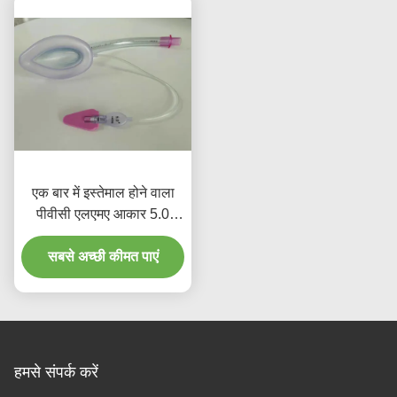
एक बार में इस्तेमाल होने वाला
पीवीसी एलएमए आकार 5.0
लारिनजियल मास्क बार वयस्क
उपयोग के साथ इंटुबेशन
सबसे अच्छी कीमत पाएं
हमसे संपर्क करें